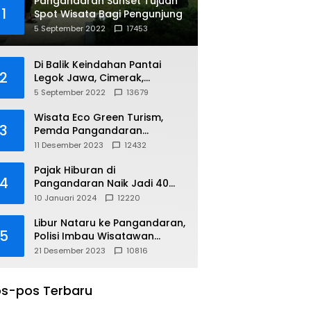
Pangandaran Sunset Tujuan
1
Spot Wisata Bagi Pengunjung
5 September 2022
17453
Di Balik Keindahan Pantai
2
Legok Jawa, Cimerak,
Pangandaran
5 September 2022
13679
Wisata Eco Green Turism,
3
Pemda Pangandaran
Gandeng PLN
11 Desember 2023
12432
Pajak Hiburan di
4
Pangandaran Naik Jadi 40
Persen
10 Januari 2024
12220
Libur Nataru ke Pangandaran,
5
Polisi Imbau Wisatawan
Gunakan Jalur Arteri
21 Desember 2023
10816
s-pos Terbaru