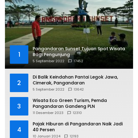
Pangandaran Sunset Tujuan Spot Wisata
1
Bagi Pengunjung
5 September 2022
17452
Di Balik Keindahan Pantai Legok Jawa,
2
Cimerak, Pangandaran
5 September 2022
13642
Wisata Eco Green Turism, Pemda
3
Pangandaran Gandeng PLN
11 Desember 2023
12310
Pajak Hiburan di Pangandaran Naik Jadi
4
40 Persen
10 Januari 2024
12193