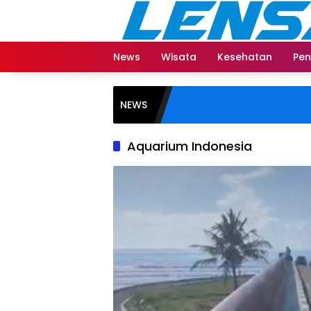
Langsung
ke
konten
News
Wisata
Kesehatan
Pen
NEWS
Aquarium Indonesia