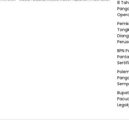
8 Tah
Panga
Opera
Pemka
Tongk
Diang
Peru
BPN P
Panta
Sertif
Polem
Panga
Semp
Bupat
Pacua
Legok