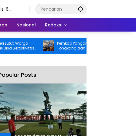
s, 6
stus 2026
ran
Nasional
Redaksi
t, Warga
Pemkab Pangandaran Desak Bangkai
eraktivitas
Tongkang dan Ceceran Batu Bara
ung BPJS
Segera Diangkat, Soroti Buruknya
Koordinasi Perusahaan
Popular Posts