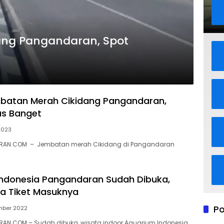
ang Pangandaran, Spot
embatan Merah Cikidang Pangandaran,
as Banget
2023
RAN.COM – Jembatan merah Cikidang di Pangandaran
ndonesia Pangandaran Sudah Dibuka,
ga Tiket Masuknya
Po
mber 2022
AN.COM – Sudah dibuka, wisata indoor Aquarium Indonesia…