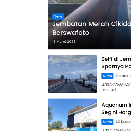
News
Jembatan Merah Cikid
Berswafoto
18 Maret 2023
Selfi di J
Spotnya P
News
5 Maret 
LENSAPANGANDA
menjadi…
Aquarium I
Segini Har
News
20 Dese
LENSAPANGANDAR