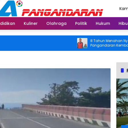
Kami
Agu
didikan
Kuliner
Olahraga
Politik
Hukum
Hibu
8 Tahun Menahan Nyeri Lutu
Pangandaran Kembali Bisa B
Usai Operasi Gratis Ditangg