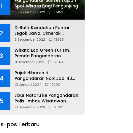
Pangandaran Sunset Tujuan
1
Spot Wisata Bagi Pengunjung
5 September 2022
17452
Di Balik Keindahan Pantai
2
Legok Jawa, Cimerak,
Pangandaran
5 September 2022
13653
Wisata Eco Green Turism,
3
Pemda Pangandaran
Gandeng PLN
11 Desember 2023
12340
Pajak Hiburan di
4
Pangandaran Naik Jadi 40
Persen
10 Januari 2024
12203
Libur Nataru ke Pangandaran,
5
Polisi Imbau Wisatawan
Gunakan Jalur Arteri
21 Desember 2023
10621
s-pos Terbaru