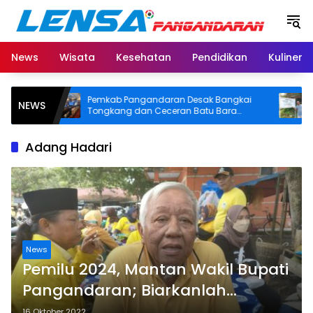
Langsung
ke
konten
News
Wisata
Kesehatan
Pendidikan
Kuliner
Pemkab Pangandaran Desak Bangkai
BPN P
NEWS
as
Tongkang dan Ceceran Batu Bara
SHM di
Segera Diangkat, Soroti Buruknya
Usut As
Koordinasi Perusahaan
Adang Hadari
News
Pemilu 2024, Mantan Wakil Bupati
Pangandaran; Biarkanlah
Bagaikan Air Mengalir
16 Oktober 2022