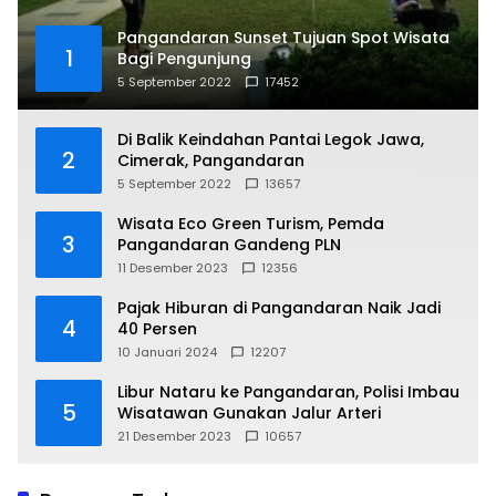
Pangandaran Sunset Tujuan Spot Wisata
1
Bagi Pengunjung
5 September 2022
17452
Di Balik Keindahan Pantai Legok Jawa,
2
Cimerak, Pangandaran
5 September 2022
13657
Wisata Eco Green Turism, Pemda
3
Pangandaran Gandeng PLN
11 Desember 2023
12356
Pajak Hiburan di Pangandaran Naik Jadi
4
40 Persen
10 Januari 2024
12207
Libur Nataru ke Pangandaran, Polisi Imbau
5
Wisatawan Gunakan Jalur Arteri
21 Desember 2023
10657