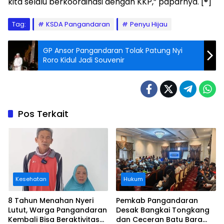
kita selalu berkoordinasi dengan KKP,” paparnya. [®]
Tag:
KSDA Pangandaran
Penyu Hijau
GP Ansor Pangandaran Tolak Patung Nyi
Roro Kidul Jadi Souvenir
Pos Terkait
Kesehatan
Hukum
8 Tahun Menahan Nyeri
Pemkab Pangandaran
Lutut, Warga Pangandaran
Desak Bangkai Tongkang
Kembali Bisa Beraktivitas
dan Ceceran Batu Bara