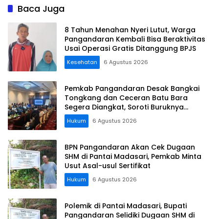
Legokjawa
Baca Juga
8 Tahun Menahan Nyeri Lutut, Warga
Pangandaran Kembali Bisa Beraktivitas
Usai Operasi Gratis Ditanggung BPJS
Kesehatan
6 Agustus 2026
Pemkab Pangandaran Desak Bangkai
Tongkang dan Ceceran Batu Bara
Segera Diangkat, Soroti Buruknya
Koordinasi Perusahaan
Hukum
6 Agustus 2026
BPN Pangandaran Akan Cek Dugaan
SHM di Pantai Madasari, Pemkab Minta
Usut Asal-usul Sertifikat
Hukum
6 Agustus 2026
Polemik di Pantai Madasari, Bupati
Pangandaran Selidiki Dugaan SHM di