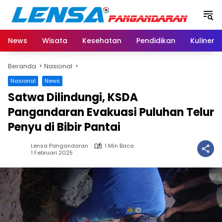
Langsung
ke
konten
News
Wisata
Kesehatan
Pendidikan
Kuliner
Beranda
Nasional
Nasional
News
Satwa Dilindungi, KSDA
Pangandaran Evakuasi Puluhan Telur
Penyu di Bibir Pantai
Lensa Pangandaran
1 Min Baca
1 Februari 2025