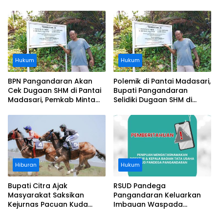
Usai Operasi Gratis
Segera Diangkat, Soroti
Ditanggung BPJS
Buruknya Koordinasi
Perusahaan
Hukum
Hukum
BPN Pangandaran Akan
Polemik di Pantai Madasari,
Cek Dugaan SHM di Pantai
Bupati Pangandaran
Madasari, Pemkab Minta
Selidiki Dugaan SHM di
Usut Asal-usul Sertifikat
Kawasan Sempadan
Pantai
Hiburan
Hukum
Bupati Citra Ajak
RSUD Pandega
Masyarakat Saksikan
Pangandaran Keluarkan
Kejurnas Pacuan Kuda
Imbauan Waspada
Indonesia Derby 2026 di
Penipuan