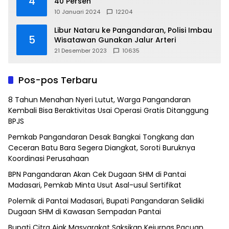
4
40 Persen
10 Januari 2024
12204
Libur Nataru ke Pangandaran, Polisi Imbau
5
Wisatawan Gunakan Jalur Arteri
21 Desember 2023
10635
Pos-pos Terbaru
8 Tahun Menahan Nyeri Lutut, Warga Pangandaran
Kembali Bisa Beraktivitas Usai Operasi Gratis Ditanggung
BPJS
Pemkab Pangandaran Desak Bangkai Tongkang dan
Ceceran Batu Bara Segera Diangkat, Soroti Buruknya
Koordinasi Perusahaan
BPN Pangandaran Akan Cek Dugaan SHM di Pantai
Madasari, Pemkab Minta Usut Asal-usul Sertifikat
Polemik di Pantai Madasari, Bupati Pangandaran Selidiki
Dugaan SHM di Kawasan Sempadan Pantai
Bupati Citra Ajak Masyarakat Saksikan Kejurnas Pacuan