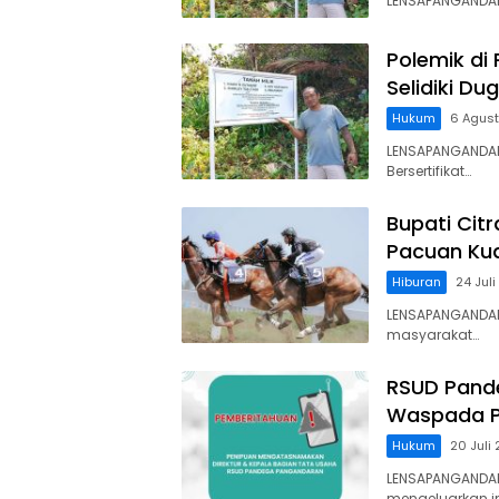
LENSAPANGANDARA
Polemik di
Selidiki D
Hukum
6 Agus
LENSAPANGANDAR
Bersertifikat…
Bupati Cit
Pacuan Kud
Hiburan
24 Jul
LENSAPANGANDAR
masyarakat…
RSUD Pand
Waspada P
Hukum
20 Juli
LENSAPANGANDA
mengeluarkan 