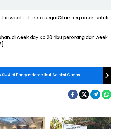
tivitas wisata di area sungai Citumang aman untuk
ahan, di week day Rp 20 ribu perorang dan week
®]
an SMA di Pangandaran Ikut Seleksi Capas