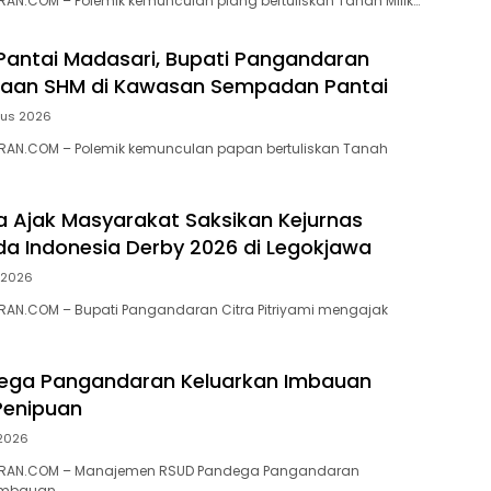
N.COM – ‎Polemik kemunculan plang bertuliskan Tanah Milik…
 Pantai Madasari, Bupati Pangandaran
ugaan SHM di Kawasan Sempadan Pantai
tus 2026
AN.COM – Polemik kemunculan papan bertuliskan Tanah
ra Ajak Masyarakat Saksikan Kejurnas
a Indonesia Derby 2026 di Legokjawa
i 2026
AN.COM – Bupati Pangandaran Citra Pitriyami mengajak
ega Pangandaran Keluarkan Imbauan
enipuan
 2026
RAN.COM – Manajemen RSUD Pandega Pangandaran
imbauan…