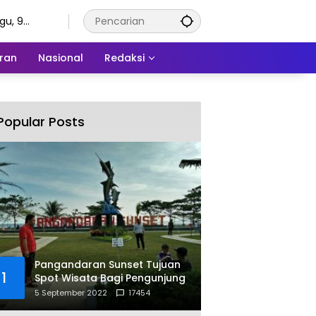
gu, 9
tus 2026
ran
Nasional
Redaksi
Popular Posts
Pangandaran Sunset Tujuan
1
Spot Wisata Bagi Pengunjung
5 September 2022
17454