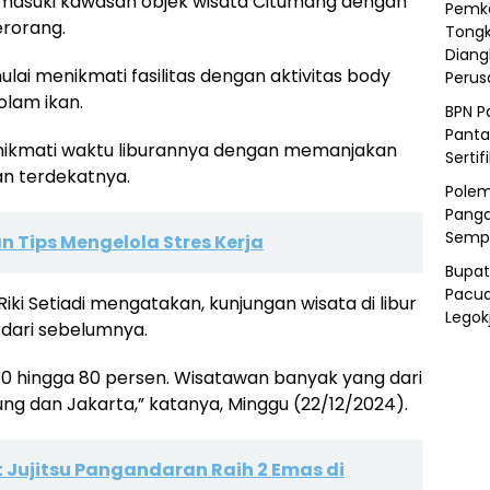
masuki kawasan objek wisata Citumang dengan
Pemka
erorang.
Tongk
Diang
ulai menikmati fasilitas dengan aktivitas body
Peru
olam ikan.
BPN P
Panta
ikmati waktu liburannya dengan memanjakan
Sertif
n terdekatnya.
Polem
Panga
Semp
n Tips Mengelola Stres Kerja
Bupat
Pacua
iki Setiadi mengatakan, kunjungan wisata di libur
Legok
 dari sebelumnya.
 70 hingga 80 persen. Wisatawan banyak yang dari
ng dan Jakarta,” katanya, Minggu (22/12/2024).
t Jujitsu Pangandaran Raih 2 Emas di