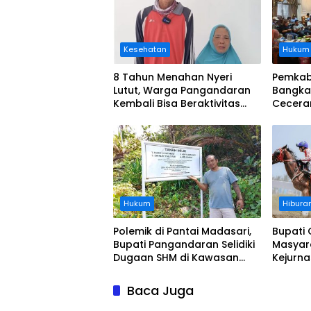
Kesehatan
Hukum
8 Tahun Menahan Nyeri
Pemkab
Lutut, Warga Pangandaran
Bangka
Kembali Bisa Beraktivitas
Cecera
Usai Operasi Gratis
Diangka
Ditanggung BPJS
Koordi
Hukum
Hibura
Polemik di Pantai Madasari,
Bupati 
Bupati Pangandaran Selidiki
Masyar
Dugaan SHM di Kawasan
Kejurn
Sempadan Pantai
Indones
Legokj
Baca Juga