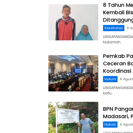
8 Tahun Me
Kembali Bis
Ditanggun
Kesehatan
6 A
LENSAPANGANDAR
bukanlah…
Pemkab Pa
Ceceran Ba
Koordinasi
Hukum
6 Agus
LENSAPANGANDA
batu…
BPN Panga
Madasari, 
Hukum
6 Agus