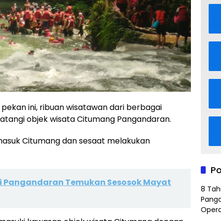
 pekan ini, ribuan wisatawan dari berbagai
angi objek wisata Citumang Pangandaran.
u masuk Citumang dan sesaat melakukan
Po
 di Pangandaran Temukan Sesosok Mayat
8 Tah
Panga
Opera