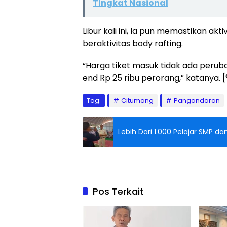
Tingkat Nasional
Libur kali ini, Ia pun memastikan ak
beraktivitas body rafting.
“Harga tiket masuk tidak ada perub
end Rp 25 ribu perorang,” katanya. [
Tag:
Citumang
Pangandaran
Lebih Dari 1.000 Pelajar SMP d
Pos Terkait