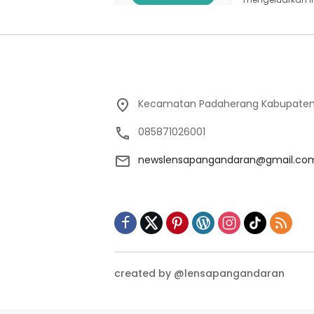
Kecamatan Padaherang Kabupaten
085871026001
newslensapangandaran@gmail.co
created by @lensapangandaran