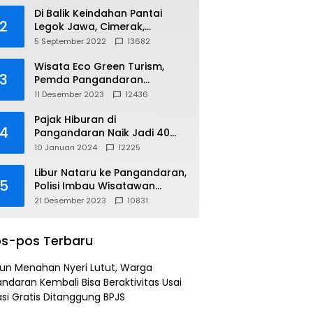
Di Balik Keindahan Pantai
2
Legok Jawa, Cimerak,
Pangandaran
5 September 2022
13682
Wisata Eco Green Turism,
3
Pemda Pangandaran
Gandeng PLN
11 Desember 2023
12436
Pajak Hiburan di
4
Pangandaran Naik Jadi 40
Persen
10 Januari 2024
12225
Libur Nataru ke Pangandaran,
5
Polisi Imbau Wisatawan
Gunakan Jalur Arteri
21 Desember 2023
10831
s-pos Terbaru
un Menahan Nyeri Lutut, Warga
ndaran Kembali Bisa Beraktivitas Usai
si Gratis Ditanggung BPJS