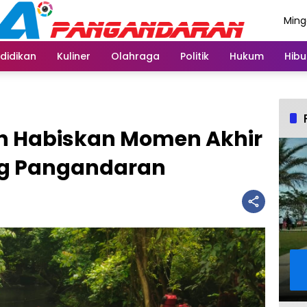
Ming
Agus
didikan
Kuliner
Olahraga
Politik
Hukum
Hibu
n Habiskan Momen Akhir
ng Pangandaran