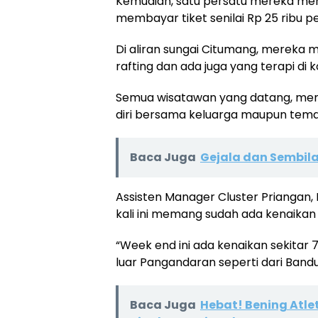
Kemudian, satu persatu mereka me
membayar tiket senilai Rp 25 ribu p
Di aliran sungai Citumang, mereka m
rafting dan ada juga yang terapi di k
Semua wisatawan yang datang, men
diri bersama keluarga maupun tema
Baca Juga
Gejala dan Sembila
Assisten Manager Cluster Priangan, R
kali ini memang sudah ada kenaikan
“Week end ini ada kenaikan sekitar
luar Pangandaran seperti dari Bandu
Baca Juga
Hebat! Bening Atle