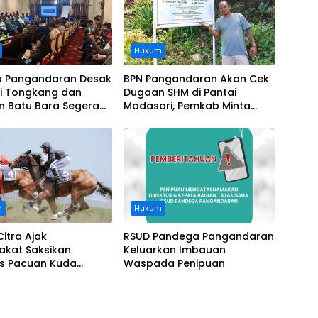
Hukum
 Pangandaran Desak
BPN Pangandaran Akan Cek
i Tongkang dan
Dugaan SHM di Pantai
n Batu Bara Segera
Madasari, Pemkab Minta
t, Soroti Buruknya
Usut Asal-usul Sertifikat
nasi Perusahaan
n
Hukum
Citra Ajak
RSUD Pandega Pangandaran
akat Saksikan
Keluarkan Imbauan
as Pacuan Kuda
Waspada Penipuan
ia Derby 2026 di
awa