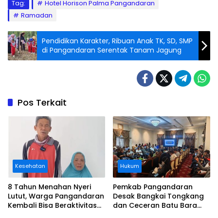
Tag:
Hotel Horison Palma Pangandaran
Ramadan
Pendidikan Karakter, Ribuan Anak TK, SD, SMP
di Pangandaran Serentak Tanam Jagung
Pos Terkait
Kesehatan
Hukum
8 Tahun Menahan Nyeri
Pemkab Pangandaran
Lutut, Warga Pangandaran
Desak Bangkai Tongkang
Kembali Bisa Beraktivitas
dan Ceceran Batu Bara
Usai Operasi Gratis
Segera Diangkat, Soroti