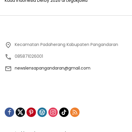
Kuda Indonesia Derby 2026 di Legokjawa
Kecamatan Padaherang Kabupaten Pangandaran
085871026001
newslensapangandaran@gmail.com