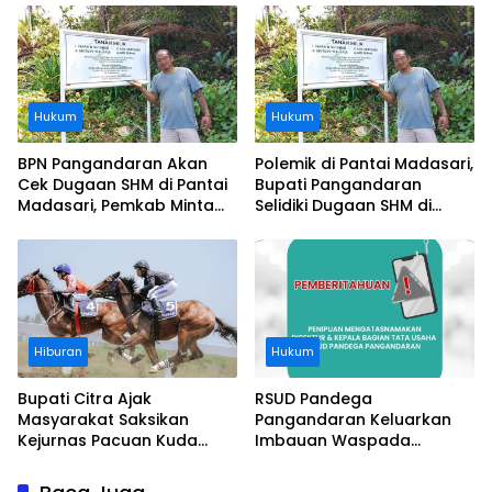
Ditanggung BPJS
Buruknya Koordinasi
Perusahaan
Hukum
Hukum
BPN Pangandaran Akan
Polemik di Pantai Madasari,
Cek Dugaan SHM di Pantai
Bupati Pangandaran
Madasari, Pemkab Minta
Selidiki Dugaan SHM di
Usut Asal-usul Sertifikat
Kawasan Sempadan
Pantai
Hiburan
Hukum
Bupati Citra Ajak
RSUD Pandega
Masyarakat Saksikan
Pangandaran Keluarkan
Kejurnas Pacuan Kuda
Imbauan Waspada
Indonesia Derby 2026 di
Penipuan
Legokjawa