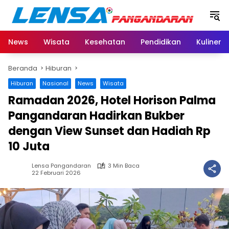
Langsung
ke
konten
News
Wisata
Kesehatan
Pendidikan
Kuliner
Beranda
Hiburan
Hiburan
Nasional
News
Wisata
Ramadan 2026, Hotel Horison Palma
Pangandaran Hadirkan Bukber
dengan View Sunset dan Hadiah Rp
10 Juta
Lensa Pangandaran
3 Min Baca
22 Februari 2026