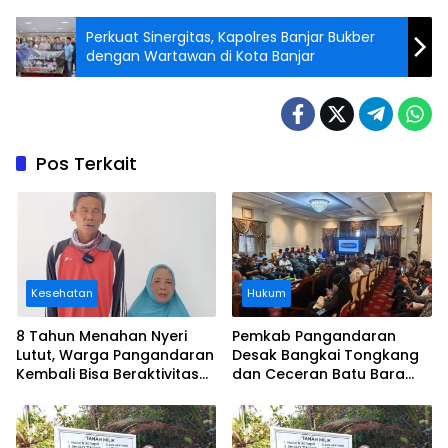
Perkuat Sinergitas, Kapolres Banjar Bukber
dengan Wartawan di Kota Banjar
Pos Terkait
Kesehatan
Hukum
8 Tahun Menahan Nyeri
Pemkab Pangandaran
Lutut, Warga Pangandaran
Desak Bangkai Tongkang
Kembali Bisa Beraktivitas
dan Ceceran Batu Bara
Usai Operasi Gratis
Segera Diangkat, Soroti
Ditanggung BPJS
Buruknya Koordinasi
Perusahaan