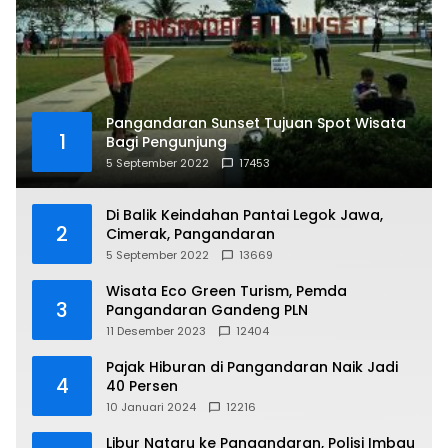
Pangandaran Sunset Tujuan Spot Wisata
1
Bagi Pengunjung
5 September 2022
17453
Di Balik Keindahan Pantai Legok Jawa,
2
Cimerak, Pangandaran
5 September 2022
13669
Wisata Eco Green Turism, Pemda
3
Pangandaran Gandeng PLN
11 Desember 2023
12404
Pajak Hiburan di Pangandaran Naik Jadi
4
40 Persen
10 Januari 2024
12216
Libur Nataru ke Pangandaran, Polisi Imbau