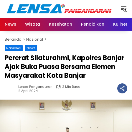
Langsung
ke
konten
News
Wisata
Kesehatan
Pendidikan
Kuliner
Beranda
Nasional
Nasional
News
Pererat Silaturahmi, Kapolres Banjar
Ajak Buka Puasa Bersama Elemen
Masyarakat Kota Banjar
Lensa Pangandaran
2 Min Baca
2 April 2024