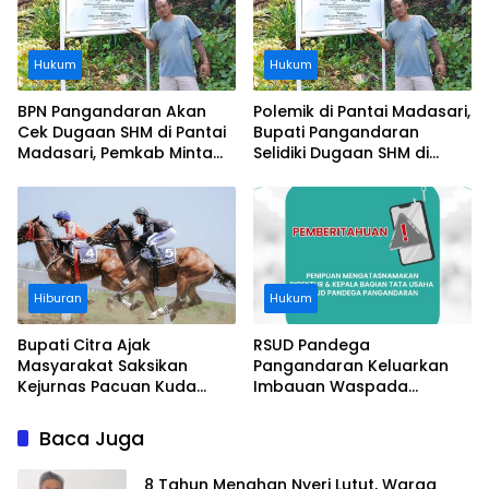
Hukum
Hukum
BPN Pangandaran Akan
Polemik di Pantai Madasari,
Cek Dugaan SHM di Pantai
Bupati Pangandaran
Madasari, Pemkab Minta
Selidiki Dugaan SHM di
Usut Asal-usul Sertifikat
Kawasan Sempadan
Pantai
Hiburan
Hukum
Bupati Citra Ajak
RSUD Pandega
Masyarakat Saksikan
Pangandaran Keluarkan
Kejurnas Pacuan Kuda
Imbauan Waspada
Indonesia Derby 2026 di
Penipuan
Legokjawa
Baca Juga
8 Tahun Menahan Nyeri Lutut, Warga