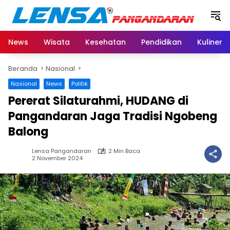
Langsung
ke
konten
News
Wisata
Kesehatan
Pendidikan
Kuliner
Beranda
Nasional
Nasional
News
Politik
Pererat Silaturahmi, HUDANG di
Pangandaran Jaga Tradisi Ngobeng
Balong
Lensa Pangandaran
2 Min Baca
2 November 2024