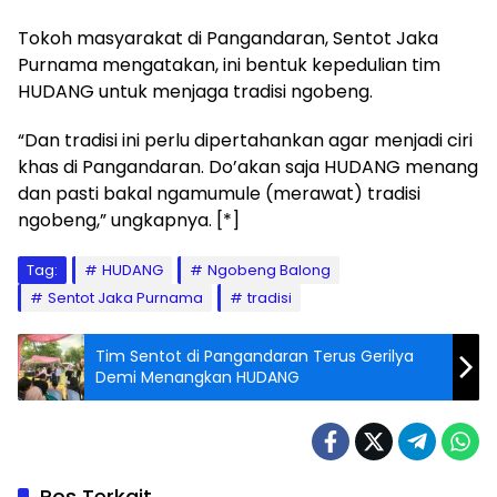
Tokoh masyarakat di Pangandaran, Sentot Jaka
Purnama mengatakan, ini bentuk kepedulian tim
HUDANG untuk menjaga tradisi ngobeng.
“Dan tradisi ini perlu dipertahankan agar menjadi ciri
khas di Pangandaran. Do’akan saja HUDANG menang
dan pasti bakal ngamumule (merawat) tradisi
ngobeng,” ungkapnya. [*]
Tag:
HUDANG
Ngobeng Balong
Sentot Jaka Purnama
tradisi
Tim Sentot di Pangandaran Terus Gerilya
Demi Menangkan HUDANG
Pos Terkait