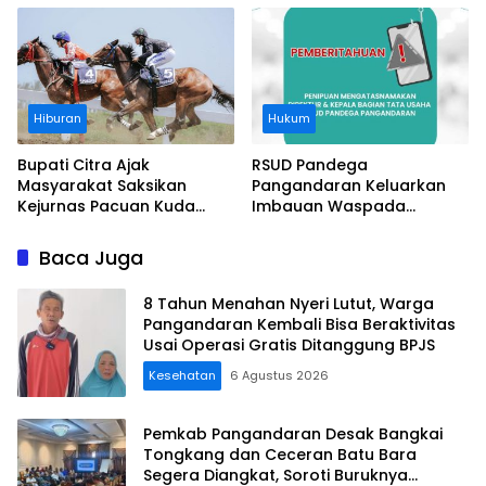
Pantai
Hiburan
Hukum
Bupati Citra Ajak
RSUD Pandega
Masyarakat Saksikan
Pangandaran Keluarkan
Kejurnas Pacuan Kuda
Imbauan Waspada
Indonesia Derby 2026 di
Penipuan
Legokjawa
Baca Juga
8 Tahun Menahan Nyeri Lutut, Warga
Pangandaran Kembali Bisa Beraktivitas
Usai Operasi Gratis Ditanggung BPJS
Kesehatan
6 Agustus 2026
Pemkab Pangandaran Desak Bangkai
Tongkang dan Ceceran Batu Bara
Segera Diangkat, Soroti Buruknya