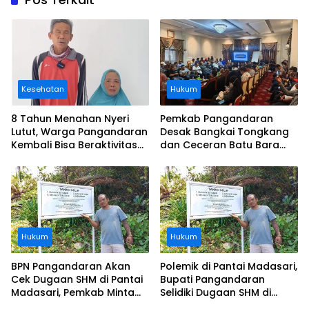
Kesehatan
Hukum
8 Tahun Menahan Nyeri
Pemkab Pangandaran
Lutut, Warga Pangandaran
Desak Bangkai Tongkang
Kembali Bisa Beraktivitas
dan Ceceran Batu Bara
Usai Operasi Gratis
Segera Diangkat, Soroti
Ditanggung BPJS
Buruknya Koordinasi
Perusahaan
Hukum
Hukum
BPN Pangandaran Akan
Polemik di Pantai Madasari,
Cek Dugaan SHM di Pantai
Bupati Pangandaran
Madasari, Pemkab Minta
Selidiki Dugaan SHM di
Usut Asal-usul Sertifikat
Kawasan Sempadan