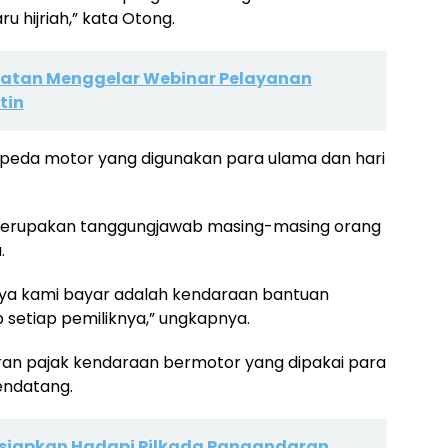
hijriah,” kata Otong.
atan Menggelar Webinar Pelayanan
tin
h sepeda motor yang digunakan para ulama dan hari
 merupakan tanggungjawab masing-masing orang
.
knya kami bayar adalah kendaraan bantuan
b setiap pemiliknya,” ungkapnya.
an pajak kendaraan bermotor yang dipakai para
endatang.
isiapkan Hadapi Pilkada Pangandaran