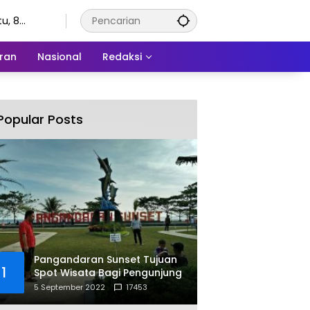
u, 8
stus 2026
ran
Nasional
Redaksi
Popular Posts
Pangandaran Sunset Tujuan
1
Spot Wisata Bagi Pengunjung
5 September 2022
17453