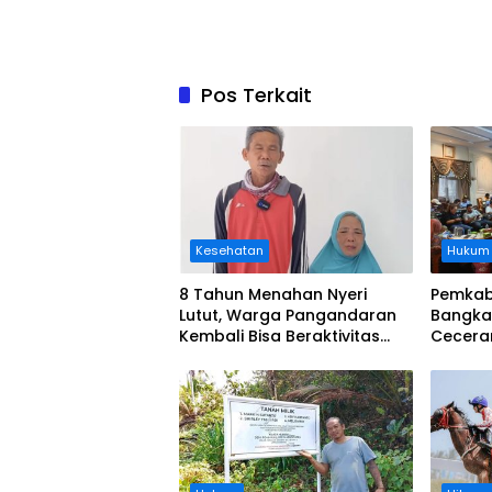
Pos Terkait
Kesehatan
Hukum
8 Tahun Menahan Nyeri
Pemkab
Lutut, Warga Pangandaran
Bangka
Kembali Bisa Beraktivitas
Cecera
Usai Operasi Gratis
Diangka
Ditanggung BPJS
Koordi