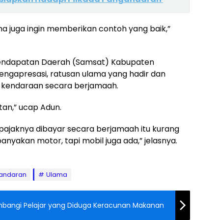
ma juga ingin memberikan contoh yang baik,”
Pendapatan Daerah (Samsat) Kabupaten
engapresasi, ratusan ulama yang hadir dan
 kendaraan secara berjamaah.
tan,” ucap Adun.
 pajaknya dibayar secara berjamaah itu kurang
banyakan motor, tapi mobil juga ada,” jelasnya.
andaran
Ulama
mbangi Pelajar yang Diduga Keracunan Makanan