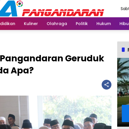
Sabt
Agu
didikan
Kuliner
Olahraga
Politik
Hukum
Hibu
i Pangandaran Geruduk
da Apa?