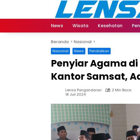
Langsung
ke
konten
News
Wisata
Kesehatan
Pen
Beranda
Nasional
Nasional
News
Pendidikan
Penyiar Agama d
Kantor Samsat, A
Lensa Pangandaran
2 Min Baca
18 Juli 2024