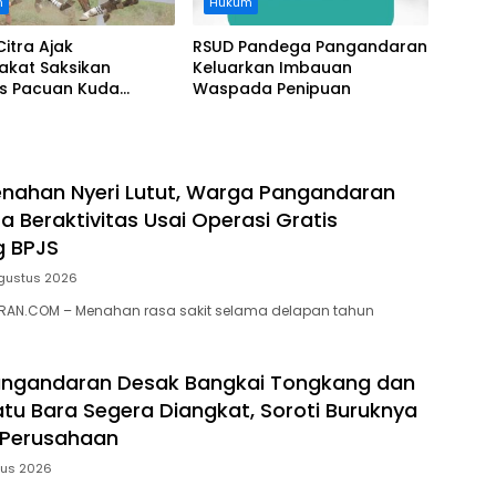
n
Hukum
Citra Ajak
RSUD Pandega Pangandaran
akat Saksikan
Keluarkan Imbauan
as Pacuan Kuda
Waspada Penipuan
ia Derby 2026 di
awa
nahan Nyeri Lutut, Warga Pangandaran
a Beraktivitas Usai Operasi Gratis
g BPJS
gustus 2026
AN.COM – Menahan rasa sakit selama delapan tahun
ngandaran Desak Bangkai Tongkang dan
tu Bara Segera Diangkat, Soroti Buruknya
 Perusahaan
tus 2026