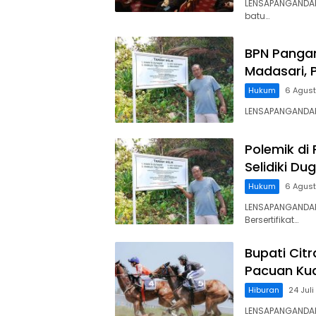
LENSAPANGANDA
batu…
BPN Panga
Madasari, 
Hukum
6 Agus
LENSAPANGANDARA
Polemik di
Selidiki D
Hukum
6 Agus
LENSAPANGANDAR
Bersertifikat…
Bupati Cit
Pacuan Kud
Hiburan
24 Jul
LENSAPANGANDAR