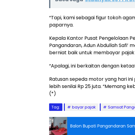
“Tapi, kami sebagai figur tokoh aga
paparnya.
Kepala Kantor Pusat Pengelolaan 
Pangandaran, Adun Abdullah Safi’ m
berniat baik untuk membayar pajak
“Apalagi, ini berkaitan dengan ketaa
Ratusan sepeda motor yang hari ini
lebih senilai Rp 25 juta. “Memang ke
(*)
Tag:
bayar pajak
Samsat Pang
Balon Bupati Pangandaran Sa