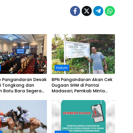
Hukum
 Pangandaran Desak
BPN Pangandaran Akan Cek
i Tongkang dan
Dugaan SHM di Pantai
n Batu Bara Segera
Madasari, Pemkab Minta
t, Soroti Buruknya
Usut Asal-usul Sertifikat
nasi Perusahaan