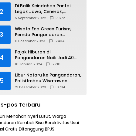
Di Balik Keindahan Pantai
2
Legok Jawa, Cimerak,
Pangandaran
5 September 2022
13672
Wisata Eco Green Turism,
3
Pemda Pangandaran
Gandeng PLN
11 Desember 2023
12404
Pajak Hiburan di
4
Pangandaran Naik Jadi 40
Persen
10 Januari 2024
12216
Libur Nataru ke Pangandaran,
5
Polisi Imbau Wisatawan
Gunakan Jalur Arteri
21 Desember 2023
10784
s-pos Terbaru
un Menahan Nyeri Lutut, Warga
ndaran Kembali Bisa Beraktivitas Usai
si Gratis Ditanggung BPJS