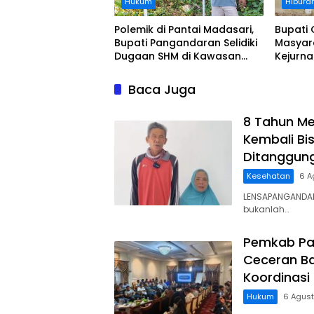
Hukum
Hibura
Polemik di Pantai Madasari,
Bupati 
Bupati Pangandaran Selidiki
Masyar
Dugaan SHM di Kawasan
Kejurn
Sempadan Pantai
Indones
Legokj
Baca Juga
8 Tahun Me
Kembali Bis
Ditanggun
Kesehatan
6 A
LENSAPANGANDAR
bukanlah…
Pemkab Pa
Ceceran Ba
Koordinasi
Hukum
6 Agus