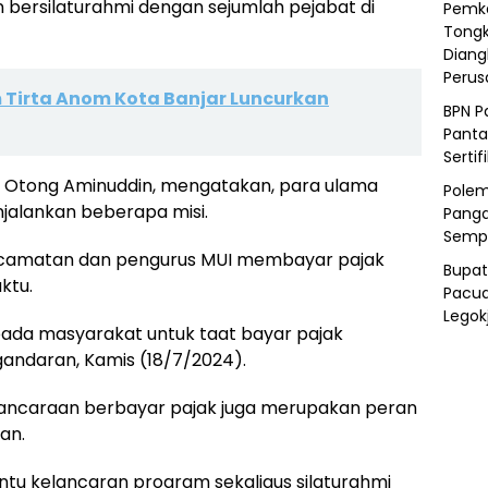
 bersilaturahmi dengan sejumlah pejabat di
Pemka
Tongk
Diang
Peru
 Tirta Anom Kota Banjar Luncurkan
BPN P
Panta
Sertif
 Otong Aminuddin, mengatakan, para ulama
Polem
jalankan beberapa misi.
Panga
Semp
Kecamatan dan pengurus MUI membayar pajak
Bupat
ktu.
Pacua
Legok
ada masyarakat untuk taat bayar pajak
gandaran, Kamis (18/7/2024).
lancaraan berbayar pajak juga merupakan peran
an.
antu kelancaran program sekaligus silaturahmi