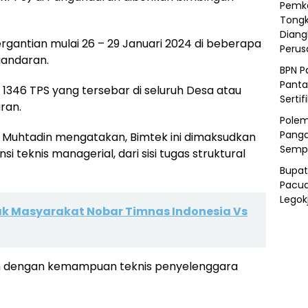
Pemka
Tongk
Diang
rgantian mulai 26 – 29 Januari 2024 di beberapa
Peru
gandaran.
BPN P
Panta
1346 TPS yang tersebar di seluruh Desa atau
Sertif
ran.
Polem
Panga
Muhtadin mengatakan, Bimtek ini dimaksudkan
Semp
knis managerial, dari sisi tugas struktural
Bupat
Pacua
Legok
jak Masyarakat Nobar Timnas Indonesia Vs
an dengan kemampuan teknis penyelenggara