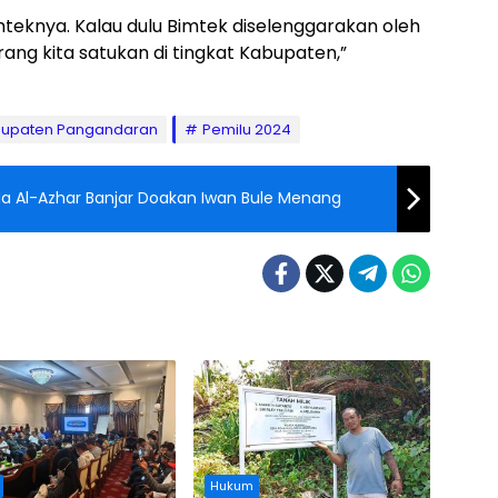
mteknya. Kalau dulu Bimtek diselenggarakan oleh
rang kita satukan di tingkat Kabupaten,”
bupaten Pangandaran
Pemilu 2024
a Al-Azhar Banjar Doakan Iwan Bule Menang
Hukum