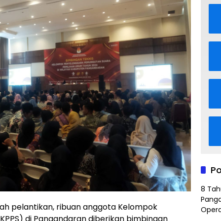
Po
8 Tah
Panga
ah pelantikan, ribuan anggota Kelompok
Opera
KPPS) di Pangandaran diberikan bimbingan