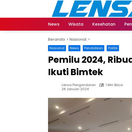
Langsung
ke
konten
News
Wisata
Kesehatan
Pen
Beranda
Nasional
Nasional
News
Pendidikan
Politik
Pemilu 2024, Rib
Ikuti Bimtek
Lensa Pangandaran
1 Min Baca
28 Januari 2024