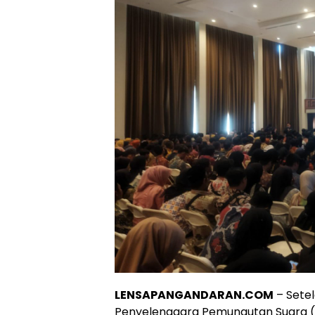
LENSAPANGANDARAN.COM
– Setel
Penyelenggara Pemungutan Suara (