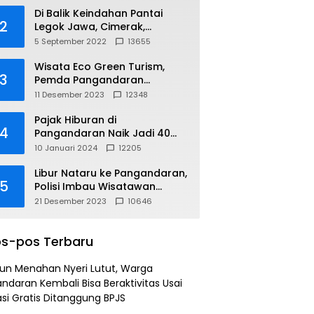
Di Balik Keindahan Pantai
2
Legok Jawa, Cimerak,
Pangandaran
5 September 2022
13655
Wisata Eco Green Turism,
3
Pemda Pangandaran
Gandeng PLN
11 Desember 2023
12348
Pajak Hiburan di
4
Pangandaran Naik Jadi 40
Persen
10 Januari 2024
12205
Libur Nataru ke Pangandaran,
5
Polisi Imbau Wisatawan
Gunakan Jalur Arteri
21 Desember 2023
10646
s-pos Terbaru
un Menahan Nyeri Lutut, Warga
ndaran Kembali Bisa Beraktivitas Usai
si Gratis Ditanggung BPJS