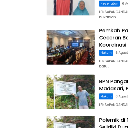
Kesehatan
6 A
LENSAPANGANDAR
bukanlah…
Pemkab Pa
Ceceran Ba
Koordinasi
Hukum
6 Agus
LENSAPANGANDA
batu…
BPN Panga
Madasari, 
Hukum
6 Agus
LENSAPANGANDARA
Polemik di
Selidiki D