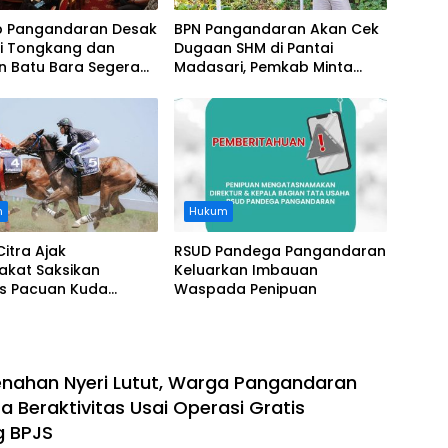
 Pangandaran Desak
BPN Pangandaran Akan Cek
i Tongkang dan
Dugaan SHM di Pantai
n Batu Bara Segera
Madasari, Pemkab Minta
t, Soroti Buruknya
Usut Asal-usul Sertifikat
nasi Perusahaan
n
Hukum
Citra Ajak
RSUD Pandega Pangandaran
akat Saksikan
Keluarkan Imbauan
as Pacuan Kuda
Waspada Penipuan
ia Derby 2026 di
awa
nahan Nyeri Lutut, Warga Pangandaran
a Beraktivitas Usai Operasi Gratis
g BPJS