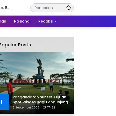
s, 6
stus 2026
ran
Nasional
Redaksi
Popular Posts
Pangandaran Sunset Tujuan
1
Spot Wisata Bagi Pengunjung
5 September 2022
17452