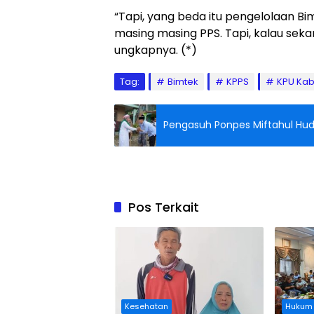
“Tapi, yang beda itu pengelolaan Bi
masing masing PPS. Tapi, kalau seka
ungkapnya. (*)
Tag:
Bimtek
KPPS
KPU Ka
Pengasuh Ponpes Miftahul Hud
Pos Terkait
Kesehatan
Hukum