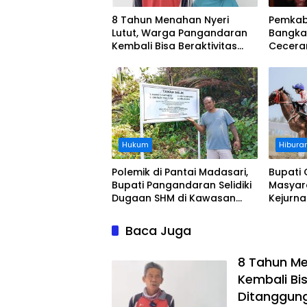
8 Tahun Menahan Nyeri
Pemkab
Lutut, Warga Pangandaran
Bangka
Kembali Bisa Beraktivitas
Cecera
Usai Operasi Gratis
Diangka
Ditanggung BPJS
Koordi
Hukum
Hibura
Polemik di Pantai Madasari,
Bupati 
Bupati Pangandaran Selidiki
Masyar
Dugaan SHM di Kawasan
Kejurn
Sempadan Pantai
Indones
Legokj
Baca Juga
8 Tahun Me
Kembali Bis
Ditanggun