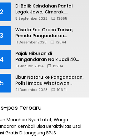
Di Balik Keindahan Pantai
2
Legok Jawa, Cimerak,
Pangandaran
5 September 2022
13655
Wisata Eco Green Turism,
3
Pemda Pangandaran
Gandeng PLN
11 Desember 2023
12344
Pajak Hiburan di
4
Pangandaran Naik Jadi 40
Persen
10 Januari 2024
12204
Libur Nataru ke Pangandaran,
5
Polisi Imbau Wisatawan
Gunakan Jalur Arteri
21 Desember 2023
10641
s-pos Terbaru
un Menahan Nyeri Lutut, Warga
ndaran Kembali Bisa Beraktivitas Usai
si Gratis Ditanggung BPJS