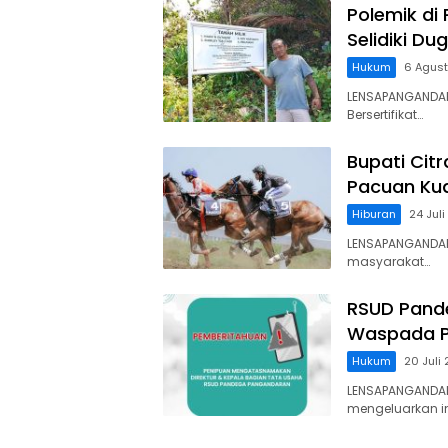
Polemik di
Selidiki D
Hukum
6 Agus
LENSAPANGANDAR
Bersertifikat…
Bupati Cit
Pacuan Kud
Hiburan
24 Jul
LENSAPANGANDAR
masyarakat…
RSUD Pand
Waspada P
Hukum
20 Juli
LENSAPANGANDA
mengeluarkan 