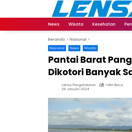
Langsung
ke
konten
News
Wisata
Kesehatan
Pen
Beranda
Nasional
Nasional
News
Wisata
Pantai Barat Pan
Dikotori Banyak 
Lensa Pangandaran
1 Min Baca
26 Januari 2024