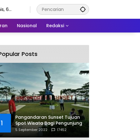
s, 6
stus 2026
ran
Nasional
Redaksi
Popular Posts
Pangandaran Sunset Tujuan
1
Spot Wisata Bagi Pengunjung
5 September 2022
17452