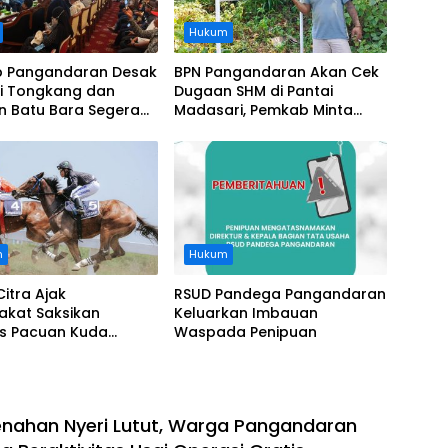
Hukum
 Pangandaran Desak
BPN Pangandaran Akan Cek
i Tongkang dan
Dugaan SHM di Pantai
n Batu Bara Segera
Madasari, Pemkab Minta
t, Soroti Buruknya
Usut Asal-usul Sertifikat
nasi Perusahaan
n
Hukum
Citra Ajak
RSUD Pandega Pangandaran
akat Saksikan
Keluarkan Imbauan
as Pacuan Kuda
Waspada Penipuan
ia Derby 2026 di
awa
nahan Nyeri Lutut, Warga Pangandaran