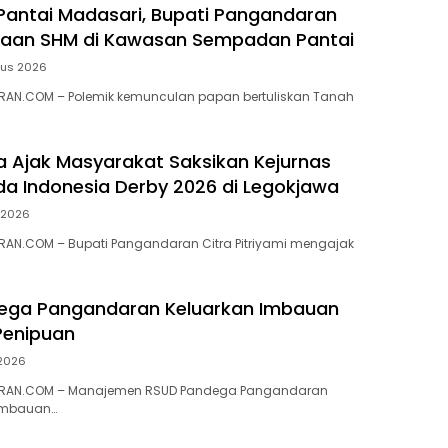
 Pantai Madasari, Bupati Pangandaran
ugaan SHM di Kawasan Sempadan Pantai
tus 2026
AN.COM – Polemik kemunculan papan bertuliskan Tanah
ra Ajak Masyarakat Saksikan Kejurnas
a Indonesia Derby 2026 di Legokjawa
i 2026
AN.COM – Bupati Pangandaran Citra Pitriyami mengajak
ega Pangandaran Keluarkan Imbauan
enipuan
 2026
RAN.COM – Manajemen RSUD Pandega Pangandaran
imbauan…