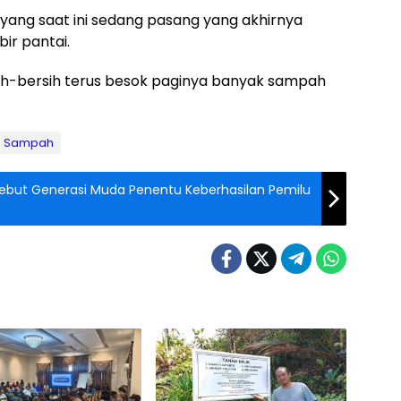
n yang saat ini sedang pasang yang akhirnya
ir pantai.
sih-bersih terus besok paginya banyak sampah
Sampah
ebut Generasi Muda Penentu Keberhasilan Pemilu