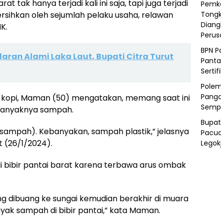
 tak hanya terjadi kali ini saja, tapi juga terjadi
Pemka
rsihkan oleh sejumlah pelaku usaha, relawan
Tongk
Diang
K.
Peru
BPN P
ran Alami Laka Laut, Bupati Citra Turut
Panta
Sertif
Polem
Panga
 kopi, Maman (50) mengatakan, memang saat ini
Semp
i banyaknya sampah.
Bupat
k sampah). Kebanyakan, sampah plastik,” jelasnya
Pacua
t (26/1/2024).
Legok
bibir pantai barat karena terbawa arus ombak
 dibuang ke sungai kemudian berakhir di muara
yak sampah di bibir pantai,” kata Maman.