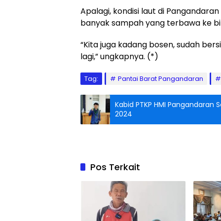
Apalagi, kondisi laut di Pangandara
banyak sampah yang terbawa ke bib
“Kita juga kadang bosen, sudah ber
lagi,” ungkapnya. (*)
Tag:
Pantai Barat Pangandaran
Kabid PTKP HMI Pangandaran S
2024
Pos Terkait