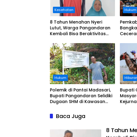
Kesehatan
Hukum
8 Tahun Menahan Nyeri
Pemkab
Lutut, Warga Pangandaran
Bangka
Kembali Bisa Beraktivitas
Cecera
Usai Operasi Gratis
Diangka
Ditanggung BPJS
Koordi
Hukum
Hibura
Polemik di Pantai Madasari,
Bupati 
Bupati Pangandaran Selidiki
Masyar
Dugaan SHM di Kawasan
Kejurn
Sempadan Pantai
Indones
Legokj
Baca Juga
8 Tahun Me