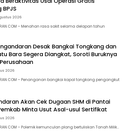
a Beraktivitas Usai Operasi Gratis
g BPJS
gustus 2026
AN.COM – Menahan rasa sakit selama delapan tahun
ngandaran Desak Bangkai Tongkang dan
tu Bara Segera Diangkat, Soroti Buruknya
 Perusahaan
tus 2026
RAN.COM – Penanganan bangkai kapal tongkang pengangkut
ndaran Akan Cek Dugaan SHM di Pantai
Pemkab Minta Usut Asal-usul Sertifikat
tus 2026
N.COM – ‎Polemik kemunculan plang bertuliskan Tanah Milik…