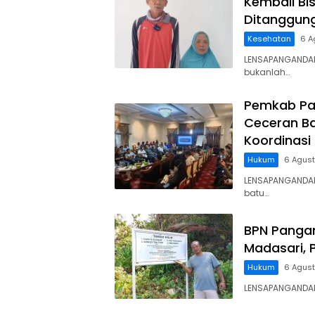
Kembali Bis
Ditanggun
Kesehatan
6 A
LENSAPANGANDAR
bukanlah…
Pemkab Pa
Ceceran Ba
Koordinasi
Hukum
6 Agus
LENSAPANGANDA
batu…
BPN Panga
Madasari, 
Hukum
6 Agus
LENSAPANGANDARA