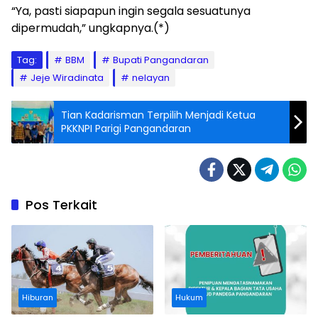
“Ya, pasti siapapun ingin segala sesuatunya
dipermudah,” ungkapnya.(*)
Tag:
BBM
Bupati Pangandaran
Jeje Wiradinata
nelayan
Tian Kadarisman Terpilih Menjadi Ketua
PKKNPI Parigi Pangandaran
Pos Terkait
Hiburan
Hukum