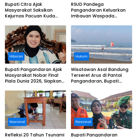
Bupati Citra Ajak
RSUD Pandega
Masyarakat Saksikan
Pangandaran Keluarkan
Kejurnas Pacuan Kuda
Imbauan Waspada
Indonesia Derby 2026 di
Penipuan
Legokjawa
Hiburan
Hukum
Bupati Pangandaran Ajak
Wisatawan Asal Bandung
Masyarakat Nobar Final
Terseret Arus di Pantai
Piala Dunia 2026, Siapkan
Pangandaran, Bupati:
Door Prize
Tolong Wisatawan Ikuti
Aturan
Nasional
Nasional
Refleksi 20 Tahun Tsunami
Bupati Pangandaran