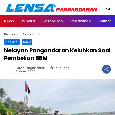
Langsung
ke
konten
News
Wisata
Kesehatan
Pendidikan
Kuliner
Beranda
Nasional
Nasional
News
Nelayan Pangandaran Keluhkan Soal
Pembelian BBM
Lensa Pangandaran
1 Min Baca
8 Maret 2024