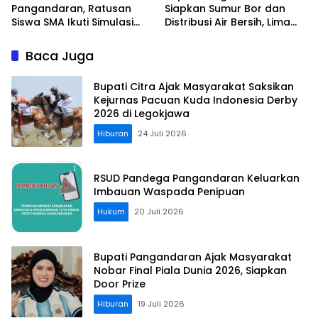
Pangandaran, Ratusan
Siapkan Sumur Bor dan
Siswa SMA Ikuti Simulasi
Distribusi Air Bersih, Lima
Evakuasi Gempa dan
Desa Mulai Terdampak
Tsunami
Kekeringan
Baca Juga
Bupati Citra Ajak Masyarakat Saksikan
Kejurnas Pacuan Kuda Indonesia Derby
2026 di Legokjawa
Hiburan
24 Juli 2026
RSUD Pandega Pangandaran Keluarkan
Imbauan Waspada Penipuan
Hukum
20 Juli 2026
Bupati Pangandaran Ajak Masyarakat
Nobar Final Piala Dunia 2026, Siapkan
Door Prize
Hiburan
19 Juli 2026