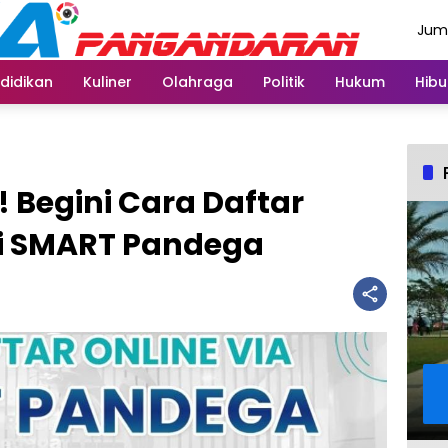
Juma
Agus
didikan
Kuliner
Olahraga
Politik
Hukum
Hibu
 Begini Cara Daftar
si SMART Pandega