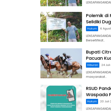
LENSAPANGANDARA
Polemik di
Selidiki D
Hukum
6 Agus
LENSAPANGANDAR
Bersertifikat…
Bupati Cit
Pacuan Kud
Hiburan
24 Jul
LENSAPANGANDAR
masyarakat…
RSUD Pand
Waspada P
Hukum
20 Juli
LENSAPANGANDA