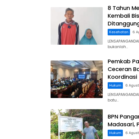
8 Tahun Me
Kembali Bis
Ditanggun
Kesehatan
6 A
LENSAPANGANDAR
bukanlah…
Pemkab Pa
Ceceran Ba
Koordinasi
Hukum
6 Agus
LENSAPANGANDA
batu…
BPN Panga
Madasari, 
Hukum
6 Agus