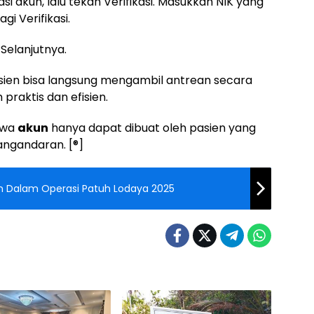
i akun, lalu tekan Verifikasi. Masukkan NIK yang
i Verifikasi.
 Selanjutnya.
 pasien bisa langsung mengambil antrean secara
h praktis dan efisien.
hwa
akun
hanya dapat dibuat oleh pasien yang
ngandaran. [®]
an Dalam Operasi Patuh Lodaya 2025