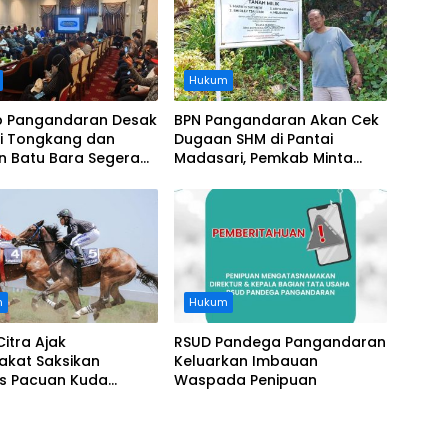
Hukum
 Pangandaran Desak
BPN Pangandaran Akan Cek
i Tongkang dan
Dugaan SHM di Pantai
n Batu Bara Segera
Madasari, Pemkab Minta
t, Soroti Buruknya
Usut Asal-usul Sertifikat
nasi Perusahaan
n
Hukum
Citra Ajak
RSUD Pandega Pangandaran
akat Saksikan
Keluarkan Imbauan
as Pacuan Kuda
Waspada Penipuan
ia Derby 2026 di
awa