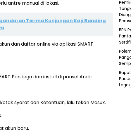
Pemka
lu antre manual di lokasi.
Tongk
Diang
gandaran Terima Kunjungan Kaji Banding
Peru
ya
BPN P
Panta
Sertif
un dan daftar online via aplikasi SMART
Polem
Panga
Semp
Bupat
 SMART Pandega dan install di ponsel Anda.
Pacua
Legok
kotak syarat dan Ketentuan, lalu tekan Masuk.
k.
t akun baru.