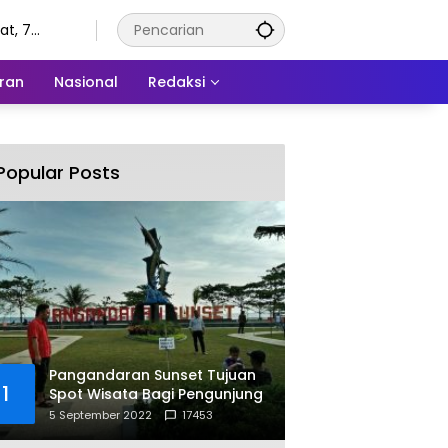
t, 7
tus 2026
ran
Nasional
Redaksi
Popular Posts
Pangandaran Sunset Tujuan
1
Spot Wisata Bagi Pengunjung
5 September 2022
17453