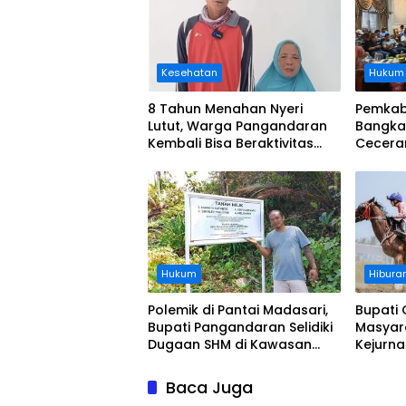
Kesehatan
Hukum
8 Tahun Menahan Nyeri
Pemkab
Lutut, Warga Pangandaran
Bangka
Kembali Bisa Beraktivitas
Cecera
Usai Operasi Gratis
Diangka
Ditanggung BPJS
Koordi
Hukum
Hibura
Polemik di Pantai Madasari,
Bupati 
Bupati Pangandaran Selidiki
Masyar
Dugaan SHM di Kawasan
Kejurn
Sempadan Pantai
Indones
Legokj
Baca Juga