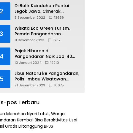
Di Balik Keindahan Pantai
2
Legok Jawa, Cimerak,
Pangandaran
5 September 2022
13659
Wisata Eco Green Turism,
3
Pemda Pangandaran
Gandeng PLN
11 Desember 2023
12371
Pajak Hiburan di
4
Pangandaran Naik Jadi 40
Persen
10 Januari 2024
12210
Libur Nataru ke Pangandaran,
5
Polisi Imbau Wisatawan
Gunakan Jalur Arteri
21 Desember 2023
10675
s-pos Terbaru
un Menahan Nyeri Lutut, Warga
ndaran Kembali Bisa Beraktivitas Usai
si Gratis Ditanggung BPJS