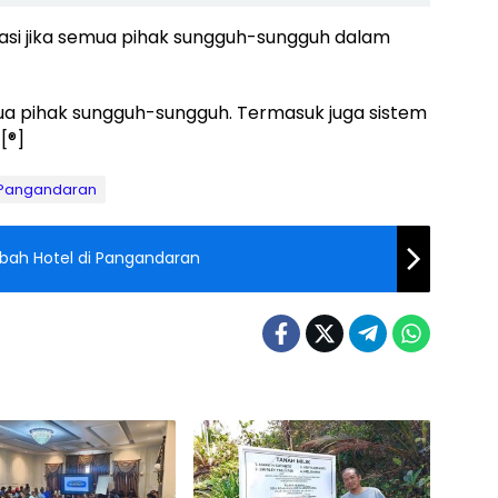
atasi jika semua pihak sungguh-sungguh dalam
semua pihak sungguh-sungguh. Termasuk juga sistem
[®]
 Pangandaran
imbah Hotel di Pangandaran