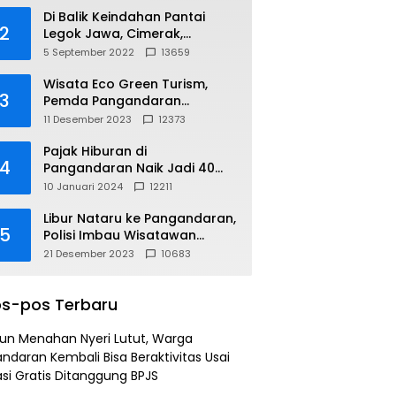
Di Balik Keindahan Pantai
2
Legok Jawa, Cimerak,
Pangandaran
5 September 2022
13659
Wisata Eco Green Turism,
3
Pemda Pangandaran
Gandeng PLN
11 Desember 2023
12373
Pajak Hiburan di
4
Pangandaran Naik Jadi 40
Persen
10 Januari 2024
12211
Libur Nataru ke Pangandaran,
5
Polisi Imbau Wisatawan
Gunakan Jalur Arteri
21 Desember 2023
10683
s-pos Terbaru
un Menahan Nyeri Lutut, Warga
ndaran Kembali Bisa Beraktivitas Usai
si Gratis Ditanggung BPJS