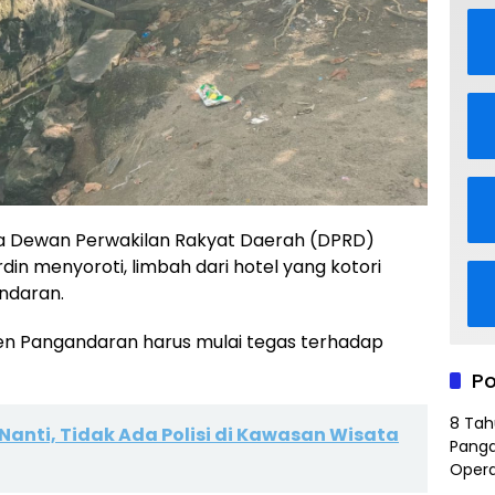
a Dewan Perwakilan Rakyat Daerah (DPRD)
n menyoroti, limbah dari hotel yang kotori
ndaran.
ten Pangandaran harus mulai tegas terhadap
Po
8 Tah
 Nanti, Tidak Ada Polisi di Kawasan Wisata
Panga
Opera