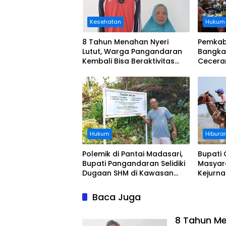
Kesehatan
Hukum
8 Tahun Menahan Nyeri
Pemkab
Lutut, Warga Pangandaran
Bangka
Kembali Bisa Beraktivitas
Cecera
Usai Operasi Gratis
Diangka
Ditanggung BPJS
Koordi
Hukum
Hibura
Polemik di Pantai Madasari,
Bupati 
Bupati Pangandaran Selidiki
Masyar
Dugaan SHM di Kawasan
Kejurn
Sempadan Pantai
Indones
Legokj
Baca Juga
8 Tahun Me