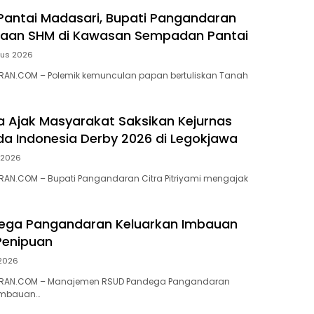
 Pantai Madasari, Bupati Pangandaran
ugaan SHM di Kawasan Sempadan Pantai
tus 2026
AN.COM – Polemik kemunculan papan bertuliskan Tanah
ra Ajak Masyarakat Saksikan Kejurnas
a Indonesia Derby 2026 di Legokjawa
i 2026
AN.COM – Bupati Pangandaran Citra Pitriyami mengajak
ega Pangandaran Keluarkan Imbauan
enipuan
 2026
RAN.COM – Manajemen RSUD Pandega Pangandaran
imbauan…