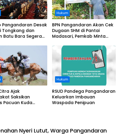
Hukum
 Pangandaran Desak
BPN Pangandaran Akan Cek
i Tongkang dan
Dugaan SHM di Pantai
n Batu Bara Segera
Madasari, Pemkab Minta
t, Soroti Buruknya
Usut Asal-usul Sertifikat
nasi Perusahaan
n
Hukum
Citra Ajak
RSUD Pandega Pangandaran
akat Saksikan
Keluarkan Imbauan
as Pacuan Kuda
Waspada Penipuan
ia Derby 2026 di
awa
nahan Nyeri Lutut, Warga Pangandaran