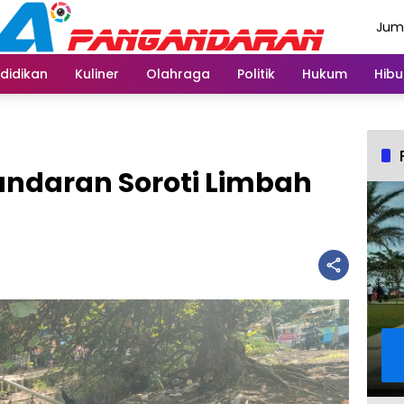
Juma
Agus
didikan
Kuliner
Olahraga
Politik
Hukum
Hibu
ndaran Soroti Limbah