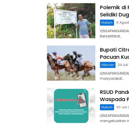
Polemik di
Selidiki D
Hukum
6 Agus
LENSAPANGANDAR
Bersertifikat…
Bupati Cit
Pacuan Kud
Hiburan
24 Jul
LENSAPANGANDAR
masyarakat…
RSUD Pand
Waspada P
Hukum
20 Juli
LENSAPANGANDA
mengeluarkan 