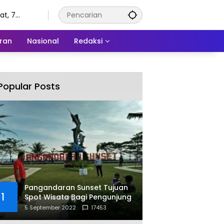
t, 7
tus 2026
ran
Nasional
Redaksi
Popular Posts
Pangandaran Sunset Tujuan
1
Spot Wisata Bagi Pengunjung
5 September 2022
17453