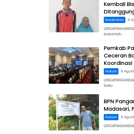
Kembali Bis
Ditanggun
Kesehatan
6 A
LENSAPANGANDAR
bukanlah…
Pemkab Pa
Ceceran Ba
Koordinasi
Hukum
6 Agus
LENSAPANGANDA
batu…
BPN Panga
Madasari, 
Hukum
6 Agus
LENSAPANGANDARA