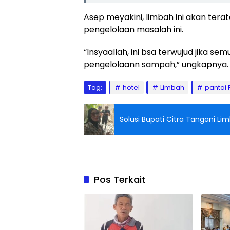
Asep meyakini, limbah ini akan ter
pengelolaan masalah ini.
“Insyaallah, ini bsa terwujud jika 
pengelolaann sampah,” ungkapnya. 
Tag:
hotel
Limbah
pantai
Solusi Bupati Citra Tangani L
Pos Terkait