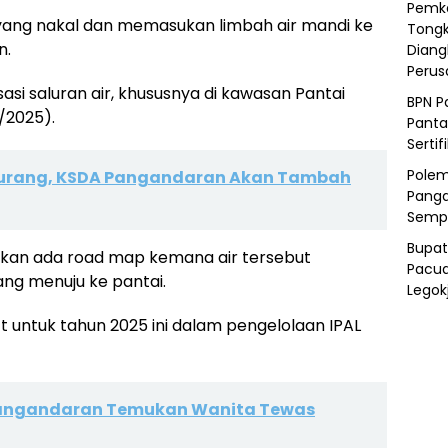
Pemka
yang nakal dan memasukan limbah air mandi ke
Tongk
n.
Diang
Peru
isasi saluran air, khususnya di kawasan Pantai
BPN P
/2025).
Panta
Sertif
Polem
kurang, KSDA Pangandaran Akan Tambah
Panga
Semp
Bupat
ya akan ada road map kemana air tersebut
Pacua
yang menuju ke pantai.
Legok
ect untuk tahun 2025 ini dalam pengelolaan IPAL
 Pangandaran Temukan Wanita Tewas