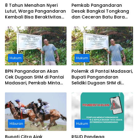
8 Tahun Menahan Nyeri
Pemkab Pangandaran
Lutut, Warga Pangandaran
Desak Bangkai Tongkang
Kembali Bisa Beraktivitas
dan Ceceran Batu Bara
Usai Operasi Gratis
Segera Diangkat, Soroti
Ditanggung BPJS
Buruknya Koordinasi
Perusahaan
Hukum
Hukum
BPN Pangandaran Akan
Polemik di Pantai Madasari,
Cek Dugaan SHM di Pantai
Bupati Pangandaran
Madasari, Pemkab Minta
Selidiki Dugaan SHM di
Usut Asal-usul Sertifikat
Kawasan Sempadan
Pantai
Hiburan
Hukum
Bupati Citra Ajak
RSUD Pandega