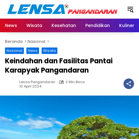
Langsung
ke
konten
News
Wisata
Kesehatan
Pendidikan
Kuliner
Beranda
Nasional
Nasional
News
Wisata
Keindahan dan Fasilitas Pantai
Karapyak Pangandaran
Lensa Pangandaran
2 Min Baca
10 April 2024