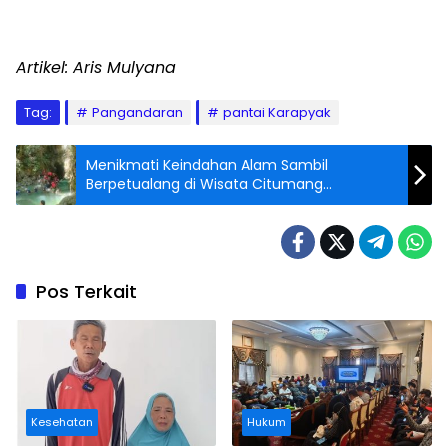
Artikel: Aris Mulyana
Tag:
Pangandaran
pantai Karapyak
Menikmati Keindahan Alam Sambil
Berpetualang di Wisata Citumang
Pangandaran
Pos Terkait
Kesehatan
Hukum