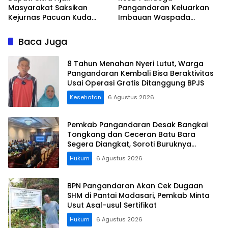
Masyarakat Saksikan
Pangandaran Keluarkan
Kejurnas Pacuan Kuda
Imbauan Waspada
Indonesia Derby 2026 di
Penipuan
Legokjawa
Baca Juga
8 Tahun Menahan Nyeri Lutut, Warga
Pangandaran Kembali Bisa Beraktivitas
Usai Operasi Gratis Ditanggung BPJS
Kesehatan
6 Agustus 2026
Pemkab Pangandaran Desak Bangkai
Tongkang dan Ceceran Batu Bara
Segera Diangkat, Soroti Buruknya
Koordinasi Perusahaan
Hukum
6 Agustus 2026
BPN Pangandaran Akan Cek Dugaan
SHM di Pantai Madasari, Pemkab Minta
Usut Asal-usul Sertifikat
Hukum
6 Agustus 2026