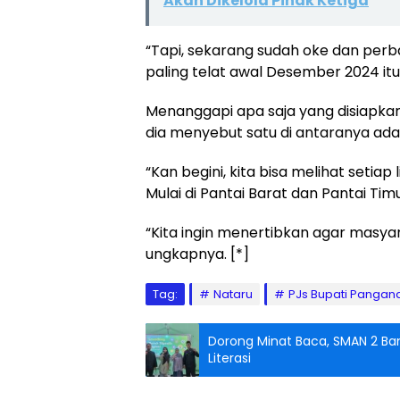
Akan Dikelola Pihak Ketiga
“Tapi, sekarang sudah oke dan per
paling telat awal Desember 2024 itu
Menanggapi apa saja yang disiapkan
dia menyebut satu di antaranya adal
“Kan begini, kita bisa melihat setiap
Mulai di Pantai Barat dan Pantai Timu
“Kita ingin menertibkan agar masy
ungkapnya. [*]
Tag:
Nataru
PJs Bupati Pangan
Dorong Minat Baca, SMAN 2 Ba
Literasi