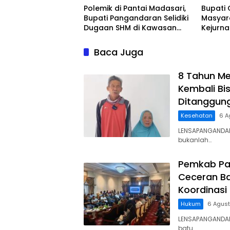
Polemik di Pantai Madasari,
Bupati 
Bupati Pangandaran Selidiki
Masyar
Dugaan SHM di Kawasan
Kejurn
Sempadan Pantai
Indones
Legokj
Baca Juga
8 Tahun Me
Kembali Bis
Ditanggun
Kesehatan
6 A
LENSAPANGANDAR
bukanlah…
Pemkab Pa
Ceceran Ba
Koordinasi
Hukum
6 Agus
LENSAPANGANDA
batu…