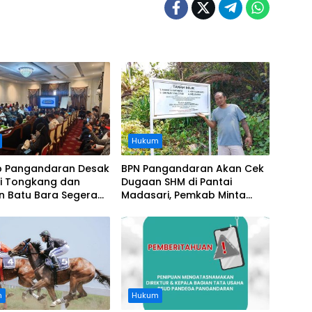
Hukum
 Pangandaran Desak
BPN Pangandaran Akan Cek
i Tongkang dan
Dugaan SHM di Pantai
n Batu Bara Segera
Madasari, Pemkab Minta
t, Soroti Buruknya
Usut Asal-usul Sertifikat
nasi Perusahaan
n
Hukum