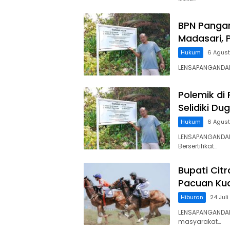
BPN Panga
Madasari, 
Hukum
6 Agus
LENSAPANGANDARA
Polemik di
Selidiki D
Hukum
6 Agus
LENSAPANGANDAR
Bersertifikat…
Bupati Cit
Pacuan Kud
Hiburan
24 Jul
LENSAPANGANDAR
masyarakat…