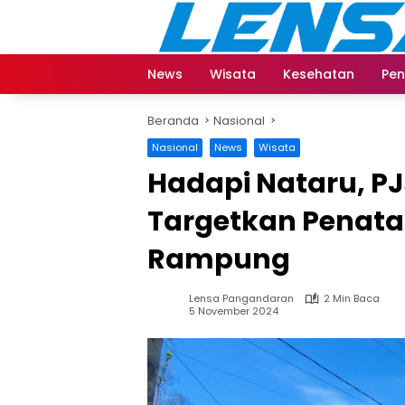
Langsung
ke
konten
News
Wisata
Kesehatan
Pen
Beranda
Nasional
Nasional
News
Wisata
Hadapi Nataru, P
Targetkan Penat
Rampung
Lensa Pangandaran
2 Min Baca
5 November 2024