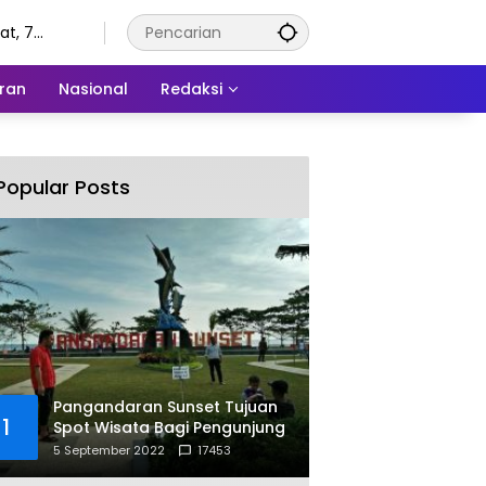
t, 7
tus 2026
ran
Nasional
Redaksi
Popular Posts
Pangandaran Sunset Tujuan
1
Spot Wisata Bagi Pengunjung
5 September 2022
17453