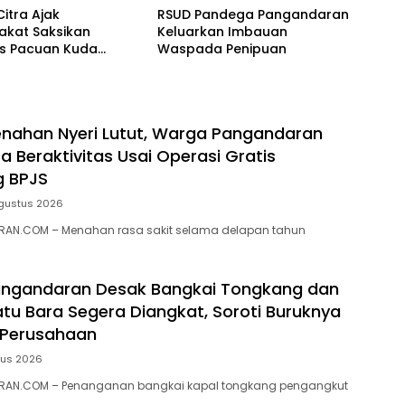
Citra Ajak
RSUD Pandega Pangandaran
akat Saksikan
Keluarkan Imbauan
as Pacuan Kuda
Waspada Penipuan
ia Derby 2026 di
awa
nahan Nyeri Lutut, Warga Pangandaran
a Beraktivitas Usai Operasi Gratis
g BPJS
gustus 2026
AN.COM – Menahan rasa sakit selama delapan tahun
ngandaran Desak Bangkai Tongkang dan
tu Bara Segera Diangkat, Soroti Buruknya
 Perusahaan
tus 2026
RAN.COM – Penanganan bangkai kapal tongkang pengangkut