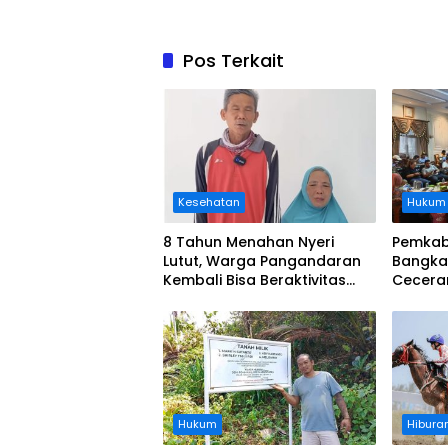
Pos Terkait
Kesehatan
Hukum
8 Tahun Menahan Nyeri
Pemkab
Lutut, Warga Pangandaran
Bangka
Kembali Bisa Beraktivitas
Cecera
Usai Operasi Gratis
Diangka
Ditanggung BPJS
Koordi
Hukum
Hibura