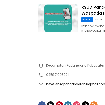
RSUD Pand
Waspada P
Hukum
20 Juli
LENSAPANGANDA
mengeluarkan 
Kecamatan Padaherang Kabupaten
085871026001
newslensapangandaran@gmail.co