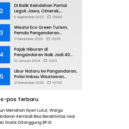
Di Balik Keindahan Pantai
2
Legok Jawa, Cimerak,
Pangandaran
5 September 2022
13662
Wisata Eco Green Turism,
3
Pemda Pangandaran
Gandeng PLN
11 Desember 2023
12378
Pajak Hiburan di
4
Pangandaran Naik Jadi 40
Persen
10 Januari 2024
12213
Libur Nataru ke Pangandaran,
5
Polisi Imbau Wisatawan
Gunakan Jalur Arteri
21 Desember 2023
10703
s-pos Terbaru
un Menahan Nyeri Lutut, Warga
ndaran Kembali Bisa Beraktivitas Usai
si Gratis Ditanggung BPJS