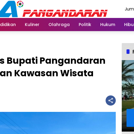
Juma
Agus
didikan
Kuliner
Olahraga
Politik
Hukum
Hibu
Js Bupati Pangandaran
aan Kawasan Wisata