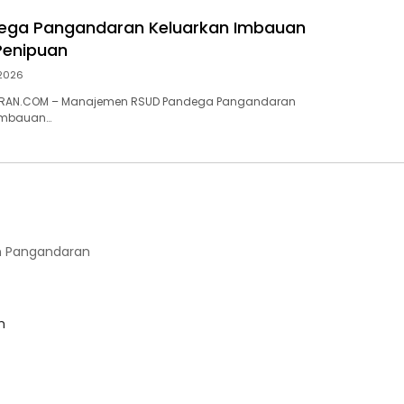
ega Pangandaran Keluarkan Imbauan
enipuan
 2026
RAN.COM – Manajemen RSUD Pandega Pangandaran
imbauan…
 Pangandaran
m