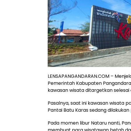
LENSAPANGANDARAN.COM – Menjelang 
Pemerintah Kabupaten Pangandara
kawasan wisata ditargetkan selesai
Pasalnya, saat ini kawasan wisata 
Pantai Batu Karas sedang dilakuka
Pada momen libur Nataru nanti, Pa
membuat para wisatawan betah dan