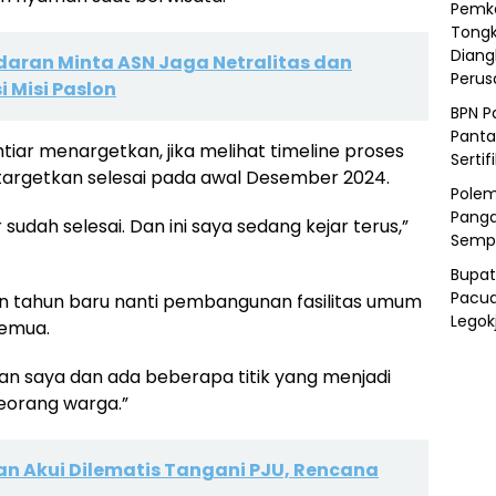
Pemka
Tongk
Diang
daran Minta ASN Jaga Netralitas dan
Peru
 Misi Paslon
BPN P
Panta
iar menargetkan, jika melihat timeline proses
Sertif
argetkan selesai pada awal Desember 2024.
Polem
Panga
 sudah selesai. Dan ini saya sedang kejar terus,”
Semp
Bupat
Pacua
dan tahun baru nanti pembangunan fasilitas umum
Legok
semua.
an saya dan ada beberapa titik yang menjadi
seorang warga.”
n Akui Dilematis Tangani PJU, Rencana