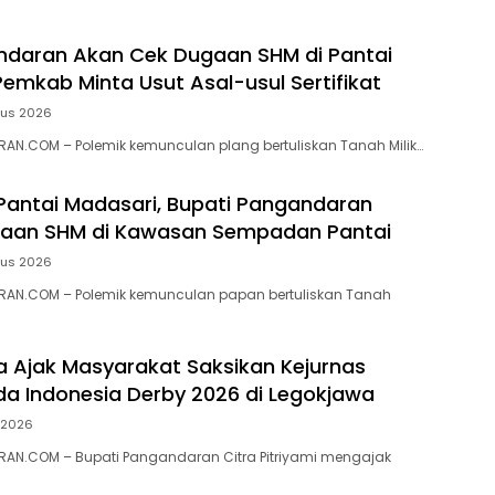
ndaran Akan Cek Dugaan SHM di Pantai
Pemkab Minta Usut Asal-usul Sertifikat
tus 2026
N.COM – ‎Polemik kemunculan plang bertuliskan Tanah Milik…
 Pantai Madasari, Bupati Pangandaran
ugaan SHM di Kawasan Sempadan Pantai
tus 2026
AN.COM – Polemik kemunculan papan bertuliskan Tanah
ra Ajak Masyarakat Saksikan Kejurnas
a Indonesia Derby 2026 di Legokjawa
i 2026
AN.COM – Bupati Pangandaran Citra Pitriyami mengajak