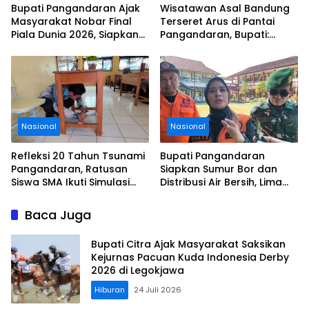
Bupati Pangandaran Ajak
Wisatawan Asal Bandung
Masyarakat Nobar Final
Terseret Arus di Pantai
Piala Dunia 2026, Siapkan
Pangandaran, Bupati:
Door Prize
Tolong Wisatawan Ikuti
Aturan
Nasional
Nasional
Refleksi 20 Tahun Tsunami
Bupati Pangandaran
Pangandaran, Ratusan
Siapkan Sumur Bor dan
Siswa SMA Ikuti Simulasi
Distribusi Air Bersih, Lima
Evakuasi Gempa dan
Desa Mulai Terdampak
Tsunami
Kekeringan
Baca Juga
Bupati Citra Ajak Masyarakat Saksikan
Kejurnas Pacuan Kuda Indonesia Derby
2026 di Legokjawa
Hiburan
24 Juli 2026