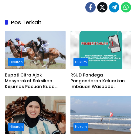
Pos Terkait
Hiburan
Hukum
Bupati Citra Ajak
RSUD Pandega
Masyarakat Saksikan
Pangandaran Keluarkan
Kejurnas Pacuan Kuda
Imbauan Waspada
Indonesia Derby 2026 di
Penipuan
Legokjawa
Hiburan
Hukum