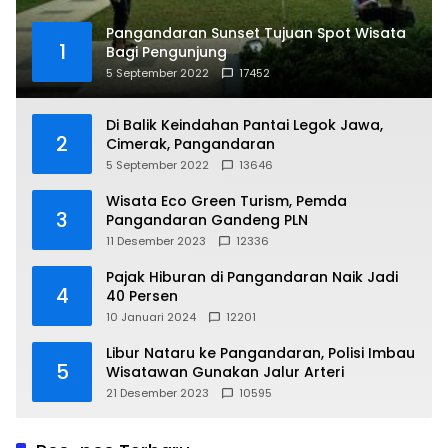
Pangandaran Sunset Tujuan Spot Wisata
1
Bagi Pengunjung
5 September 2022
17452
Di Balik Keindahan Pantai Legok Jawa,
2
Cimerak, Pangandaran
5 September 2022
13646
Wisata Eco Green Turism, Pemda
3
Pangandaran Gandeng PLN
11 Desember 2023
12336
Pajak Hiburan di Pangandaran Naik Jadi
4
40 Persen
10 Januari 2024
12201
Libur Nataru ke Pangandaran, Polisi Imbau
5
Wisatawan Gunakan Jalur Arteri
21 Desember 2023
10595