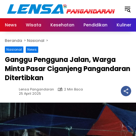
Langsung
ke
konten
News
Wisata
Kesehatan
Pendidikan
Kuliner
Beranda
Nasional
Nasional
News
Ganggu Pengguna Jalan, Warga
Minta Pasar Ciganjeng Pangandaran
Ditertibkan
Lensa Pangandaran
2 Min Baca
25 April 2025