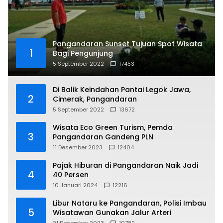
Pangandaran Sunset Tujuan Spot Wisata
1
Bagi Pengunjung
5 September 2022
17453
Di Balik Keindahan Pantai Legok Jawa,
2
Cimerak, Pangandaran
5 September 2022
13672
Wisata Eco Green Turism, Pemda
3
Pangandaran Gandeng PLN
11 Desember 2023
12404
Pajak Hiburan di Pangandaran Naik Jadi
4
40 Persen
10 Januari 2024
12216
Libur Nataru ke Pangandaran, Polisi Imbau
5
Wisatawan Gunakan Jalur Arteri
21 Desember 2023
10782