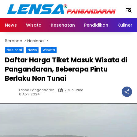
Langsung
ke
konten
News
Wisata
Kesehatan
Pendidikan
Kuliner
Beranda
Nasional
Nasional
News
Wisata
Daftar Harga Tiket Masuk Wisata di
Pangandaran, Beberapa Pintu
Berlaku Non Tunai
Lensa Pangandaran
2 Min Baca
6 April 2024