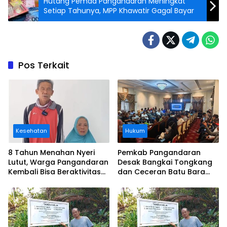
Hutang Pemda Pangandaran Meningkat
Setiap Tahunya, MPP Khawatir Gagal Bayar
Pos Terkait
Kesehatan
Hukum
8 Tahun Menahan Nyeri
Pemkab Pangandaran
Lutut, Warga Pangandaran
Desak Bangkai Tongkang
Kembali Bisa Beraktivitas
dan Ceceran Batu Bara
Usai Operasi Gratis
Segera Diangkat, Soroti
Ditanggung BPJS
Buruknya Koordinasi
Perusahaan