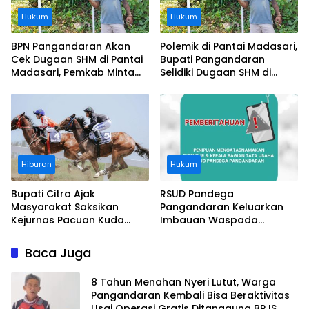
Hukum
Hukum
BPN Pangandaran Akan
Polemik di Pantai Madasari,
Cek Dugaan SHM di Pantai
Bupati Pangandaran
Madasari, Pemkab Minta
Selidiki Dugaan SHM di
Usut Asal-usul Sertifikat
Kawasan Sempadan
Pantai
Hiburan
Hukum
Bupati Citra Ajak
RSUD Pandega
Masyarakat Saksikan
Pangandaran Keluarkan
Kejurnas Pacuan Kuda
Imbauan Waspada
Indonesia Derby 2026 di
Penipuan
Legokjawa
Baca Juga
8 Tahun Menahan Nyeri Lutut, Warga
Pangandaran Kembali Bisa Beraktivitas
Usai Operasi Gratis Ditanggung BPJS