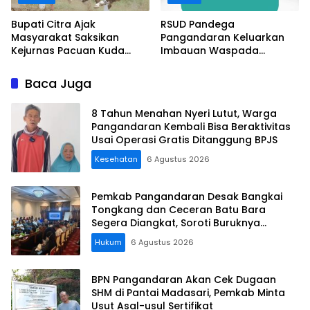
Bupati Citra Ajak
RSUD Pandega
Masyarakat Saksikan
Pangandaran Keluarkan
Kejurnas Pacuan Kuda
Imbauan Waspada
Indonesia Derby 2026 di
Penipuan
Legokjawa
Baca Juga
8 Tahun Menahan Nyeri Lutut, Warga
Pangandaran Kembali Bisa Beraktivitas
Usai Operasi Gratis Ditanggung BPJS
Kesehatan
6 Agustus 2026
Pemkab Pangandaran Desak Bangkai
Tongkang dan Ceceran Batu Bara
Segera Diangkat, Soroti Buruknya
Koordinasi Perusahaan
Hukum
6 Agustus 2026
BPN Pangandaran Akan Cek Dugaan
SHM di Pantai Madasari, Pemkab Minta
Usut Asal-usul Sertifikat