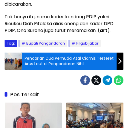
dibicarakan.
Tak hanya itu, nama kader kondang PDIP yakni
Rieukeu Diah Pitaloka alias oneng dan kader DPD
PDIP, Ono Surono juga turut meramaikan. (
art
).
Tag:
Bupati Pangandaran
Pilgub jabar
Pencarian Dua Pemuda Asal Ciamis Terseret
Arus Laut di Pangandaran Nihil
Pos Terkait