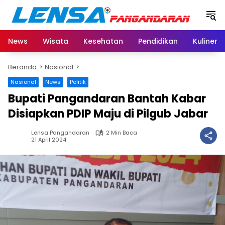
Langsung
ke
konten
News
Wisata
Kesehatan
Pendidikan
Kuliner
Beranda
Nasional
Nasional
News
Politik
Bupati Pangandaran Bantah Kabar
Disiapkan PDIP Maju di Pilgub Jabar
Lensa Pangandaran
2 Min Baca
21 April 2024