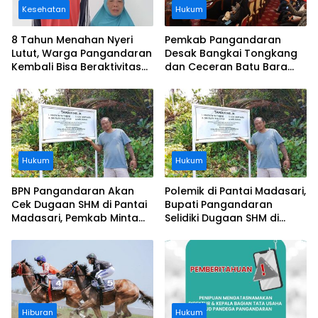
Kesehatan
Hukum
8 Tahun Menahan Nyeri
Pemkab Pangandaran
Lutut, Warga Pangandaran
Desak Bangkai Tongkang
Kembali Bisa Beraktivitas
dan Ceceran Batu Bara
Usai Operasi Gratis
Segera Diangkat, Soroti
Ditanggung BPJS
Buruknya Koordinasi
Perusahaan
Hukum
Hukum
BPN Pangandaran Akan
Polemik di Pantai Madasari,
Cek Dugaan SHM di Pantai
Bupati Pangandaran
Madasari, Pemkab Minta
Selidiki Dugaan SHM di
Usut Asal-usul Sertifikat
Kawasan Sempadan
Pantai
Hiburan
Hukum