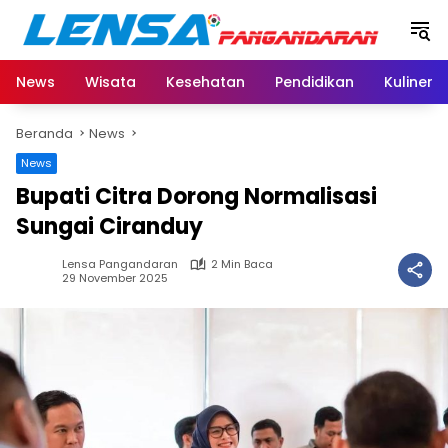
Langsung
ke
konten
News
Wisata
Kesehatan
Pendidikan
Kuliner
Beranda
News
News
Bupati Citra Dorong Normalisasi
Sungai Ciranduy
Lensa Pangandaran
2 Min Baca
29 November 2025