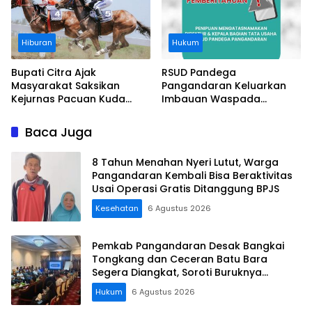
Hiburan
Hukum
Bupati Citra Ajak
RSUD Pandega
Masyarakat Saksikan
Pangandaran Keluarkan
Kejurnas Pacuan Kuda
Imbauan Waspada
Indonesia Derby 2026 di
Penipuan
Legokjawa
Baca Juga
8 Tahun Menahan Nyeri Lutut, Warga
Pangandaran Kembali Bisa Beraktivitas
Usai Operasi Gratis Ditanggung BPJS
Kesehatan
6 Agustus 2026
Pemkab Pangandaran Desak Bangkai
Tongkang dan Ceceran Batu Bara
Segera Diangkat, Soroti Buruknya
Koordinasi Perusahaan
Hukum
6 Agustus 2026