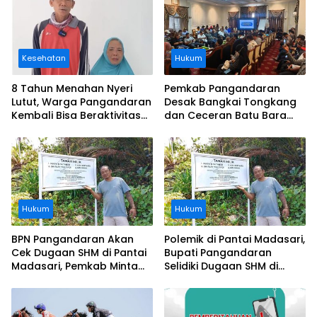
Kesehatan
Hukum
8 Tahun Menahan Nyeri
Pemkab Pangandaran
Lutut, Warga Pangandaran
Desak Bangkai Tongkang
Kembali Bisa Beraktivitas
dan Ceceran Batu Bara
Usai Operasi Gratis
Segera Diangkat, Soroti
Ditanggung BPJS
Buruknya Koordinasi
Perusahaan
Hukum
Hukum
BPN Pangandaran Akan
Polemik di Pantai Madasari,
Cek Dugaan SHM di Pantai
Bupati Pangandaran
Madasari, Pemkab Minta
Selidiki Dugaan SHM di
Usut Asal-usul Sertifikat
Kawasan Sempadan
Pantai