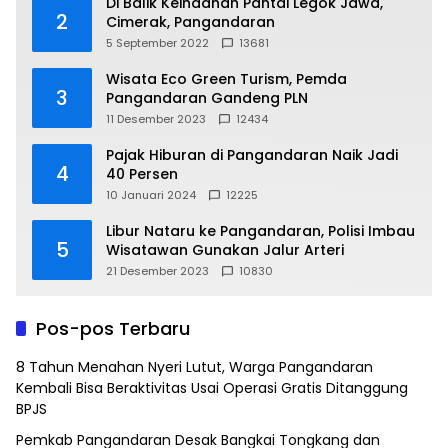
Di Balik Keindahan Pantai Legok Jawa,
2
Cimerak, Pangandaran
5 September 2022
13681
Wisata Eco Green Turism, Pemda
3
Pangandaran Gandeng PLN
11 Desember 2023
12434
Pajak Hiburan di Pangandaran Naik Jadi
4
40 Persen
10 Januari 2024
12225
Libur Nataru ke Pangandaran, Polisi Imbau
5
Wisatawan Gunakan Jalur Arteri
21 Desember 2023
10830
Pos-pos Terbaru
8 Tahun Menahan Nyeri Lutut, Warga Pangandaran
Kembali Bisa Beraktivitas Usai Operasi Gratis Ditanggung
BPJS
Pemkab Pangandaran Desak Bangkai Tongkang dan