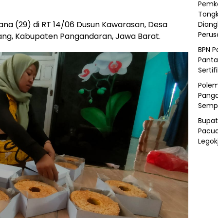
Pemka
Tongk
iana (29) di RT 14/06 Dusun Kawarasan, Desa
Diang
Peru
ng, Kabupaten Pangandaran, Jawa Barat.
BPN P
Panta
Sertif
Polem
Panga
Semp
Bupat
Pacua
Legok