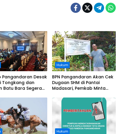
Hukum
 Pangandaran Desak
BPN Pangandaran Akan Cek
i Tongkang dan
Dugaan SHM di Pantai
n Batu Bara Segera
Madasari, Pemkab Minta
t, Soroti Buruknya
Usut Asal-usul Sertifikat
nasi Perusahaan
n
Hukum