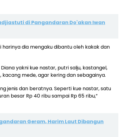
Pudjiastuti di Pangandaran Do'akan Iwan
i harinya dia mengaku dibantu oleh kakak dan
iana yakni kue nastar, putri salju, kastangel,
e, kacang mede, agar kering dan sebagainya.
ung jenis dan beratnya. Seperti kue nastar, satu
kuran besar Rp 40 ribu sampai Rp 65 ribu,”
gandaran Geram, Harim Laut Dibangun