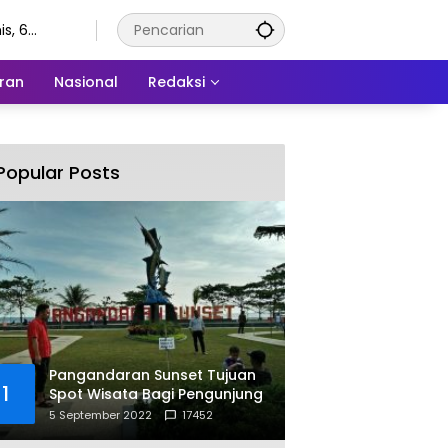
s, 6
stus 2026
ran
Nasional
Redaksi
Popular Posts
Pangandaran Sunset Tujuan
1
Spot Wisata Bagi Pengunjung
5 September 2022
17452