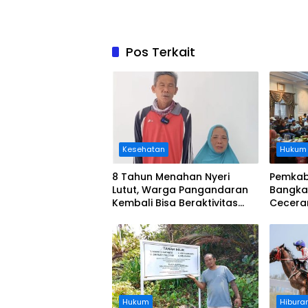
Pos Terkait
Kesehatan
Hukum
8 Tahun Menahan Nyeri
Pemkab
Lutut, Warga Pangandaran
Bangka
Kembali Bisa Beraktivitas
Cecera
Usai Operasi Gratis
Diangka
Ditanggung BPJS
Koordi
Hukum
Hibura