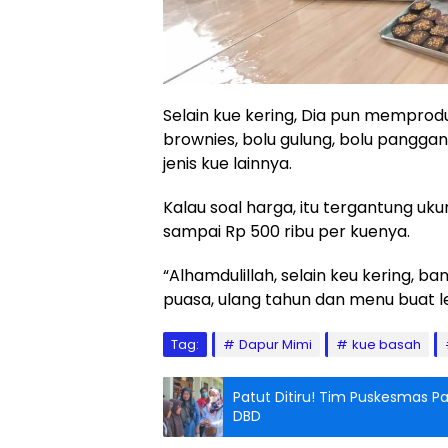
Selain kue kering, Dia pun mempro
brownies, bolu gulung, bolu panggan
jenis kue lainnya.
Kalau soal harga, itu tergantung ukur
sampai Rp 500 ribu per kuenya.
“Alhamdulillah, selain keu kering, 
puasa, ulang tahun dan menu buat leb
Tag:
Dapur Mimi
kue basah
Patut Ditiru! Tim Puskesmas
DBD