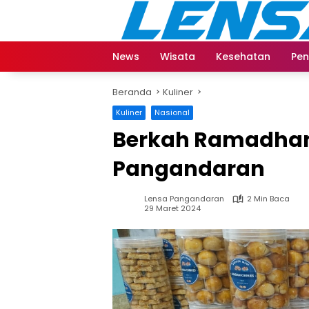
Langsung
ke
konten
News
Wisata
Kesehatan
Pen
Beranda
Kuliner
Kuliner
Nasional
Berkah Ramadhan
Pangandaran
Lensa Pangandaran
2 Min Baca
29 Maret 2024