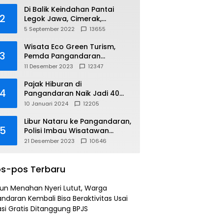
Di Balik Keindahan Pantai
2
Legok Jawa, Cimerak,
Pangandaran
5 September 2022
13655
Wisata Eco Green Turism,
3
Pemda Pangandaran
Gandeng PLN
11 Desember 2023
12347
Pajak Hiburan di
4
Pangandaran Naik Jadi 40
Persen
10 Januari 2024
12205
Libur Nataru ke Pangandaran,
5
Polisi Imbau Wisatawan
Gunakan Jalur Arteri
21 Desember 2023
10646
s-pos Terbaru
un Menahan Nyeri Lutut, Warga
ndaran Kembali Bisa Beraktivitas Usai
si Gratis Ditanggung BPJS