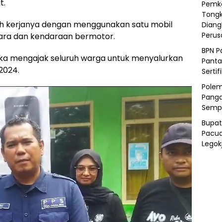
t.
Pemka
Tongk
yah kerjanya dengan menggunakan satu mobil
Diang
Peru
uara dan kendaraan bermotor.
BPN P
ka mengajak seluruh warga untuk menyalurkan
Panta
 2024.
Sertif
Polem
Panga
Semp
Bupat
Pacua
Legok