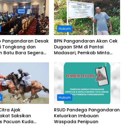
Hukum
 Pangandaran Desak
BPN Pangandaran Akan Cek
i Tongkang dan
Dugaan SHM di Pantai
n Batu Bara Segera
Madasari, Pemkab Minta
t, Soroti Buruknya
Usut Asal-usul Sertifikat
nasi Perusahaan
n
Hukum
Citra Ajak
RSUD Pandega Pangandaran
akat Saksikan
Keluarkan Imbauan
as Pacuan Kuda
Waspada Penipuan
ia Derby 2026 di
awa