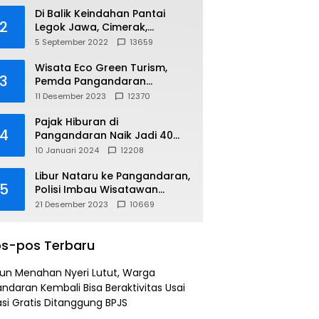
Di Balik Keindahan Pantai
2
Legok Jawa, Cimerak,
Pangandaran
5 September 2022
13659
Wisata Eco Green Turism,
3
Pemda Pangandaran
Gandeng PLN
11 Desember 2023
12370
Pajak Hiburan di
4
Pangandaran Naik Jadi 40
Persen
10 Januari 2024
12208
Libur Nataru ke Pangandaran,
5
Polisi Imbau Wisatawan
Gunakan Jalur Arteri
21 Desember 2023
10669
s-pos Terbaru
un Menahan Nyeri Lutut, Warga
ndaran Kembali Bisa Beraktivitas Usai
si Gratis Ditanggung BPJS