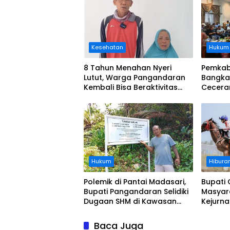
Kesehatan
Hukum
8 Tahun Menahan Nyeri
Pemkab
Lutut, Warga Pangandaran
Bangka
Kembali Bisa Beraktivitas
Cecera
Usai Operasi Gratis
Diangka
Ditanggung BPJS
Koordi
Hukum
Hibura
Polemik di Pantai Madasari,
Bupati 
Bupati Pangandaran Selidiki
Masyar
Dugaan SHM di Kawasan
Kejurn
Sempadan Pantai
Indones
Legokj
Baca Juga