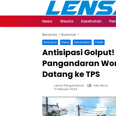
Langsung
ke
konten
News
Wisata
Kesehatan
Pen
Beranda
Nasional
Nasional
News
Pendidikan
Politik
Antisipasi Golput!
Pangandaran Wor
Datang ke TPS
Lensa Pangandaran
1 Min Baca
11 Februari 2024