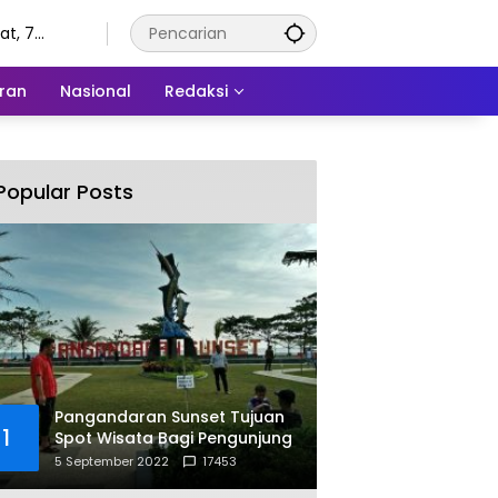
t, 7
tus 2026
ran
Nasional
Redaksi
Popular Posts
Pangandaran Sunset Tujuan
1
Spot Wisata Bagi Pengunjung
5 September 2022
17453