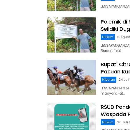
LENSAPANGANDARA
Polemik di
Selidiki D
Hukum
6 Agus
LENSAPANGANDAR
Bersertifikat…
Bupati Cit
Pacuan Kud
Hiburan
24 Jul
LENSAPANGANDAR
masyarakat…
RSUD Pand
Waspada P
Hukum
20 Juli