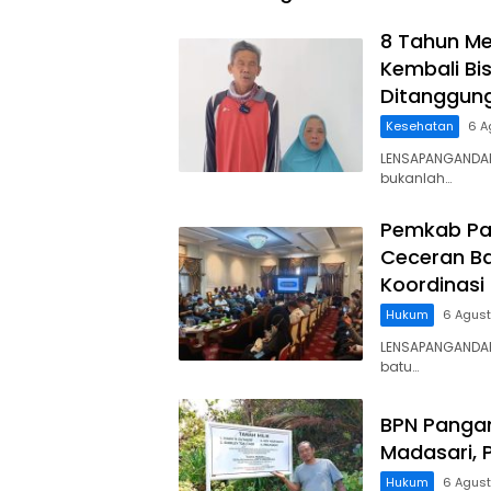
8 Tahun Me
Kembali Bis
Ditanggun
Kesehatan
6 A
LENSAPANGANDAR
bukanlah…
Pemkab Pa
Ceceran Ba
Koordinasi
Hukum
6 Agus
LENSAPANGANDA
batu…
BPN Panga
Madasari, 
Hukum
6 Agus