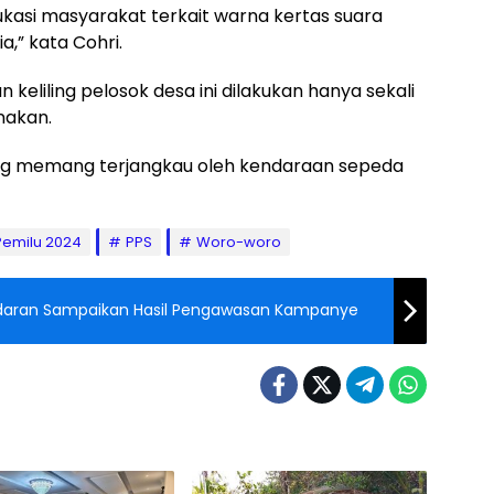
dukasi masyarakat terkait warna kertas suara
a,” kata Cohri.
eliling pelosok desa ini dilakukan hanya sekali
nakan.
h yang memang terjangkau oleh kendaraan sepeda
Pemilu 2024
PPS
Woro-woro
aran Sampaikan Hasil Pengawasan Kampanye