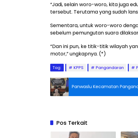
“Jadi, selain woro-woro, kita juga e
tersebut. Terutama yang sudah lansi
Sementara, untuk woro-woro dengan k
sebelum pemungutan suara dilaksa
“Dan ini pun, ke titik-titik wilaya
motor,” ungkapnya. (*)
Tag:
KPPS
Pangandaran
Panwaslu Kecamatan Pangand
Pos Terkait