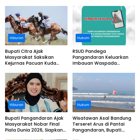
Hiburan
Hukum
Bupati Citra Ajak
RSUD Pandega
Masyarakat Saksikan
Pangandaran Keluarkan
Kejurnas Pacuan Kuda
Imbauan Waspada
Indonesia Derby 2026 di
Penipuan
Legokjawa
Hiburan
Hukum
Bupati Pangandaran Ajak
Wisatawan Asal Bandung
Masyarakat Nobar Final
Terseret Arus di Pantai
Piala Dunia 2026, Siapkan
Pangandaran, Bupati:
Door Prize
Tolong Wisatawan Ikuti