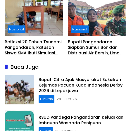
Aturan
Nasional
Nasional
Refleksi 20 Tahun Tsunami
Bupati Pangandaran
Pangandaran, Ratusan
Siapkan Sumur Bor dan
Siswa SMA Ikuti Simulasi
Distribusi Air Bersih, Lima
Evakuasi Gempa dan
Desa Mulai Terdampak
Tsunami
Kekeringan
Baca Juga
Bupati Citra Ajak Masyarakat Saksikan
Kejurnas Pacuan Kuda Indonesia Derby
2026 di Legokjawa
Hiburan
24 Juli 2026
RSUD Pandega Pangandaran Keluarkan
Imbauan Waspada Penipuan