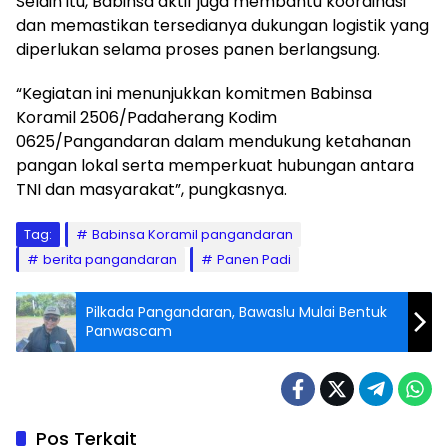
Selain itu, Babinsa aktif juga membantu koordinasi
dan memastikan tersedianya dukungan logistik yang
diperlukan selama proses panen berlangsung.
“Kegiatan ini menunjukkan komitmen Babinsa
Koramil 2506/Padaherang Kodim
0625/Pangandaran dalam mendukung ketahanan
pangan lokal serta memperkuat hubungan antara
TNI dan masyarakat”, pungkasnya.
Tag:
Babinsa Koramil pangandaran
berita pangandaran
Panen Padi
Pilkada Pangandaran, Bawaslu Mulai Bentuk
Panwascam
Pos Terkait