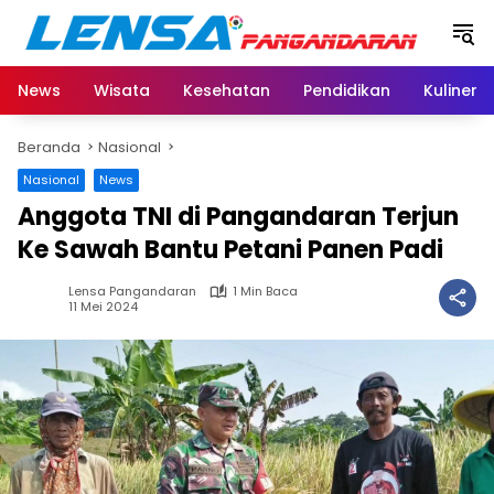
Langsung
ke
konten
News
Wisata
Kesehatan
Pendidikan
Kuliner
Beranda
Nasional
Nasional
News
Anggota TNI di Pangandaran Terjun
Ke Sawah Bantu Petani Panen Padi
Lensa Pangandaran
1 Min Baca
11 Mei 2024