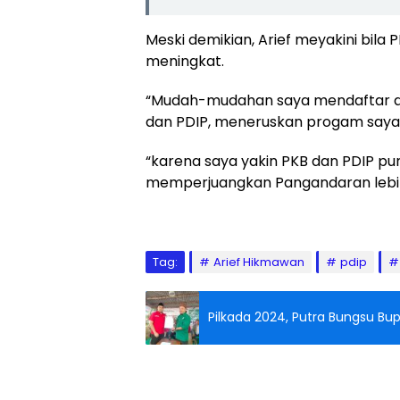
Meski demikian, Arief meyakini bila
meningkat.
“Mudah-mudahan saya mendaftar di
dan PDIP, meneruskan progam saya 
“karena saya yakin PKB dan PDIP pun
memperjuangkan Pangandaran lebih b
Tag:
Arief Hikmawan
pdip
Pilkada 2024, Putra Bungsu Bu