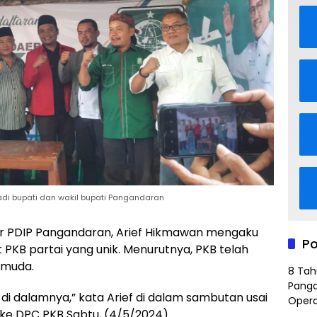
adi bupati dan wakil bupati Pangandaran
r PDIP Pangandaran, Arief Hikmawan mengaku
Po
 PKB partai yang unik. Menurutnya, PKB telah
 muda.
8 Tah
Panga
di dalamnya,” kata Arief di dalam sambutan usai
Opera
e DPC PKB Sabtu, (4/5/2024).