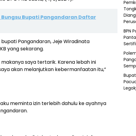
Pemka
Tongk
Diang
ra Bungsu Bupati Pangandaran Daftar
Peru
BPN P
Panta
 bupati Pangandaran, Jeje Wiradinata
Sertif
PKB yang sekarang.
Polem
Panga
makanya saya tertarik. Karena lebah ini
Semp
aya akan melanjutkan kebermanfaatan itu,”
Bupat
Pacua
Legok
ku meminta izin terlebih dahulu ke ayahnya
angandaran.