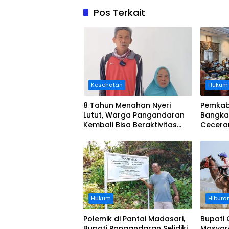
Pos Terkait
Kesehatan
Hukum
8 Tahun Menahan Nyeri
Pemkab
Lutut, Warga Pangandaran
Bangka
Kembali Bisa Beraktivitas
Cecera
Usai Operasi Gratis
Diangka
Ditanggung BPJS
Koordi
Hukum
Hibura
Polemik di Pantai Madasari,
Bupati 
Bupati Pangandaran Selidiki
Masyar