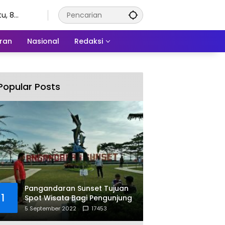
u, 8
stus 2026
ran
Nasional
Redaksi
Popular Posts
Pangandaran Sunset Tujuan
1
Spot Wisata Bagi Pengunjung
5 September 2022
17453