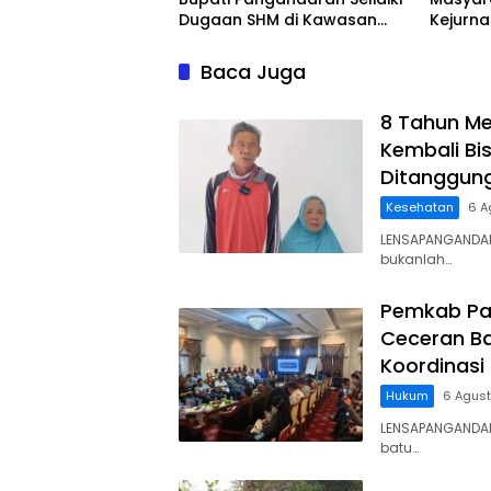
Dugaan SHM di Kawasan
Kejurn
Sempadan Pantai
Indones
Legokj
Baca Juga
8 Tahun Me
Kembali Bis
Ditanggun
Kesehatan
6 A
LENSAPANGANDAR
bukanlah…
Pemkab Pa
Ceceran Ba
Koordinasi
Hukum
6 Agus
LENSAPANGANDA
batu…