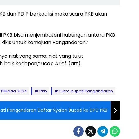
 PKB dan PDIP berkoalisi maka suara PKB akan
 PKB bisa menjembatani hubungan antara PKB
kikis untuk kemajuan Pangandaran,”
ya niat yang sama, niat yang tulus
aik kedepan,” ucap Arief. (art).
Pilkada 2024
Pkb
Putra bupati Pangandaran
pati Pangandaran Daftar Nyalon Bupati ke DPC PKB