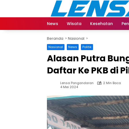
Langsung
ke
konten
News
Wisata
Kesehatan
Pen
Beranda
Nasional
Nasional
News
Politik
Alasan Putra Bun
Daftar Ke PKB di P
Lensa Pangandaran
2 Min Baca
4 Mei 2024