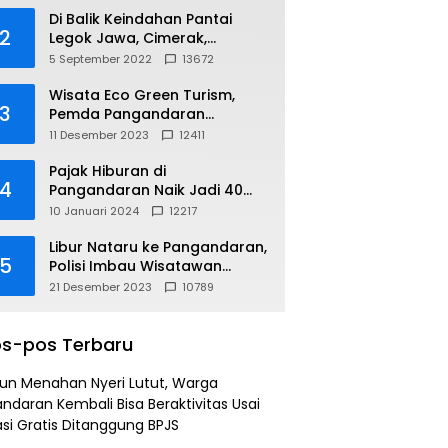
Di Balik Keindahan Pantai
2
Legok Jawa, Cimerak,
Pangandaran
5 September 2022
13672
Wisata Eco Green Turism,
3
Pemda Pangandaran
Gandeng PLN
11 Desember 2023
12411
Pajak Hiburan di
4
Pangandaran Naik Jadi 40
Persen
10 Januari 2024
12217
Libur Nataru ke Pangandaran,
5
Polisi Imbau Wisatawan
Gunakan Jalur Arteri
21 Desember 2023
10789
s-pos Terbaru
un Menahan Nyeri Lutut, Warga
ndaran Kembali Bisa Beraktivitas Usai
si Gratis Ditanggung BPJS