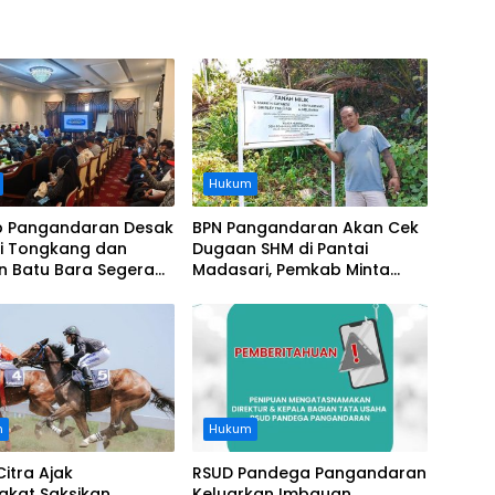
Hukum
 Pangandaran Desak
BPN Pangandaran Akan Cek
i Tongkang dan
Dugaan SHM di Pantai
n Batu Bara Segera
Madasari, Pemkab Minta
t, Soroti Buruknya
Usut Asal-usul Sertifikat
nasi Perusahaan
n
Hukum
Citra Ajak
RSUD Pandega Pangandaran
akat Saksikan
Keluarkan Imbauan