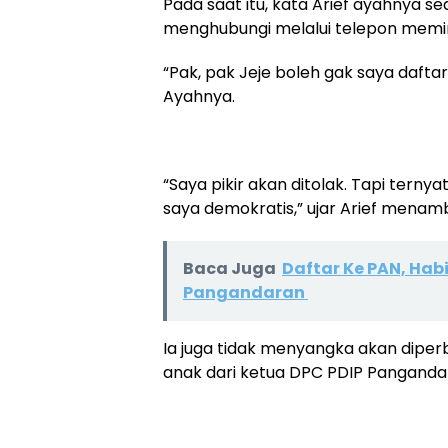
Pada saat itu, kata Arief ayahnya s
menghubungi melalui telepon memint
“Pak, pak Jeje boleh gak saya dafta
Ayahnya.
“Saya pikir akan ditolak. Tapi terny
saya demokratis,” ujar Arief menam
Baca Juga
Daftar Ke PAN, Ha
Pangandaran
Ia juga tidak menyangka akan diperb
anak dari ketua DPC PDIP Panganda