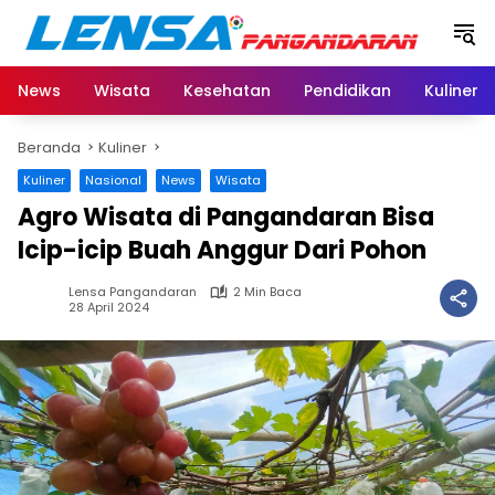
Langsung
ke
konten
News
Wisata
Kesehatan
Pendidikan
Kuliner
Beranda
Kuliner
Kuliner
Nasional
News
Wisata
Agro Wisata di Pangandaran Bisa
Icip-icip Buah Anggur Dari Pohon
Lensa Pangandaran
2 Min Baca
28 April 2024