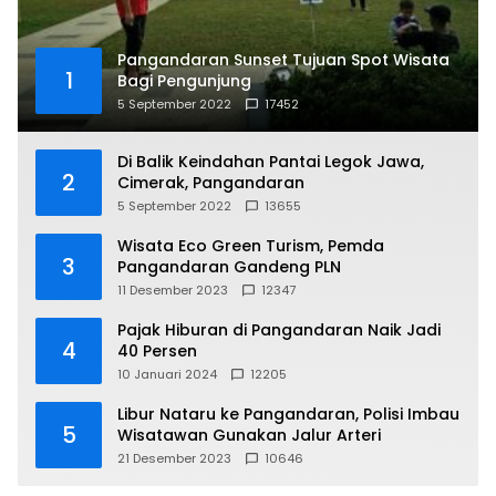
Pangandaran Sunset Tujuan Spot Wisata
1
Bagi Pengunjung
5 September 2022
17452
Di Balik Keindahan Pantai Legok Jawa,
2
Cimerak, Pangandaran
5 September 2022
13655
Wisata Eco Green Turism, Pemda
3
Pangandaran Gandeng PLN
11 Desember 2023
12347
Pajak Hiburan di Pangandaran Naik Jadi
4
40 Persen
10 Januari 2024
12205
Libur Nataru ke Pangandaran, Polisi Imbau
5
Wisatawan Gunakan Jalur Arteri
21 Desember 2023
10646