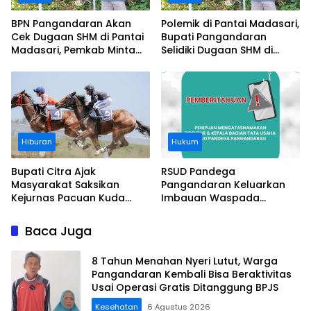
BPN Pangandaran Akan
Polemik di Pantai Madasari,
Cek Dugaan SHM di Pantai
Bupati Pangandaran
Madasari, Pemkab Minta
Selidiki Dugaan SHM di
Usut Asal-usul Sertifikat
Kawasan Sempadan
Pantai
Hiburan
Hukum
Bupati Citra Ajak
RSUD Pandega
Masyarakat Saksikan
Pangandaran Keluarkan
Kejurnas Pacuan Kuda
Imbauan Waspada
Indonesia Derby 2026 di
Penipuan
Legokjawa
Baca Juga
8 Tahun Menahan Nyeri Lutut, Warga
Pangandaran Kembali Bisa Beraktivitas
Usai Operasi Gratis Ditanggung BPJS
Kesehatan
6 Agustus 2026