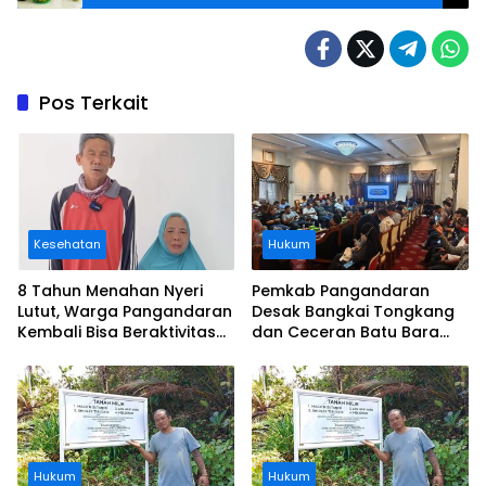
Pangandaran
Pos Terkait
Kesehatan
Hukum
8 Tahun Menahan Nyeri
Pemkab Pangandaran
Lutut, Warga Pangandaran
Desak Bangkai Tongkang
Kembali Bisa Beraktivitas
dan Ceceran Batu Bara
Usai Operasi Gratis
Segera Diangkat, Soroti
Ditanggung BPJS
Buruknya Koordinasi
Perusahaan
Hukum
Hukum